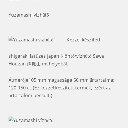
Yuzamashi vízhűtő
Kézzel készített
shigaraki fatüzes japán Kiöntő/vízhűtő Sawa
Houzan 澤鳳山 műhelyéből.
Átmérője105 mm magassága 50 mm űrtartalma:
120-150 cc (Ez kézzel készített termék, ezért az
űrtartalom becsült.)