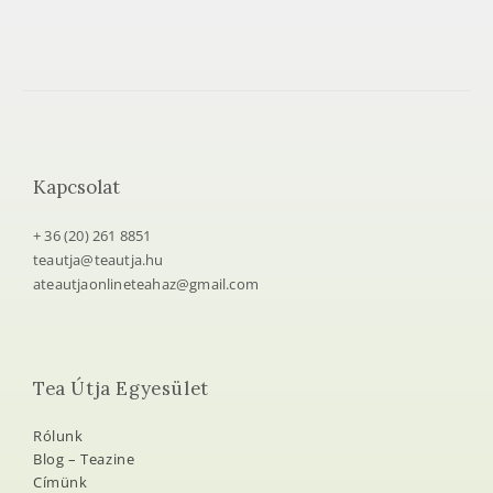
Kapcsolat
+ 36 (20) 261 8851
teautja@teautja.hu
ateautjaonlineteahaz@gmail.com
Tea Útja Egyesület
Rólunk
Blog – Teazine
Címünk