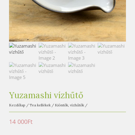
e
t
e
a
h
á
z
Yuzamashi vízhűtő
Kezdőlap
/
Tea kellékek
/
Kiöntők, vízhűtők
/
14 000
Ft