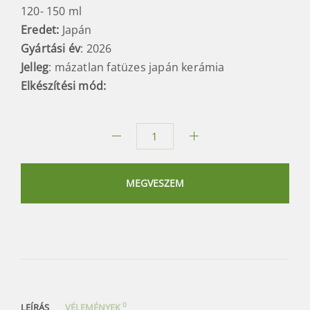
120- 150 ml
Eredet:
Japán
Gyártási év
: 2026
Jelleg
: mázatlan fatüzes japán kerámia
Elkészítési mód:
Yuzamashi
vízhűtő
mennyiség
MEGVESZEM
0
LEÍRÁS
VÉLEMÉNYEK