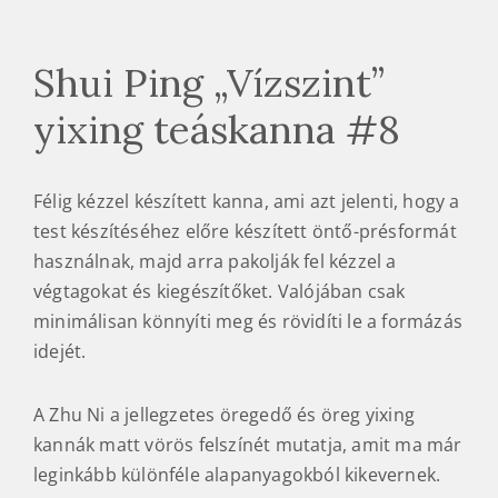
Shui Ping „Vízszint”
yixing teáskanna #8
Félig kézzel készített kanna, ami azt jelenti, hogy a
test készítéséhez előre készített öntő-présformát
használnak, majd arra pakolják fel kézzel a
végtagokat és kiegészítőket. Valójában csak
minimálisan könnyíti meg és rövidíti le a formázás
idejét.
A Zhu Ni a jellegzetes öregedő és öreg yixing
kannák matt vörös felszínét mutatja, amit ma már
leginkább különféle alapanyagokból kikevernek.