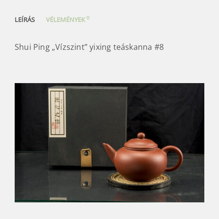
0
LEÍRÁS
VÉLEMÉNYEK
Shui Ping „Vízszint” yixing teáskanna #8