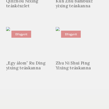
Qinzhou Nixing
Kun Zhu bambusz
teáskészlet
yixing teáskanna
Elfogyott
Elfogyott
„Egy álom” Ru Ding
Zhu Ni Shui Ping
yixing teáskanna
Yixing teáskanna