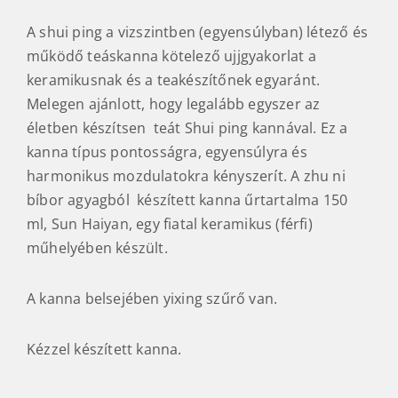
A shui ping a vizszintben (egyensúlyban) létező és
működő teáskanna kötelező ujjgyakorlat a
keramikusnak és a teakészítőnek egyaránt.
Melegen ajánlott, hogy legalább egyszer az
életben készítsen teát Shui ping kannával. Ez a
kanna típus pontosságra, egyensúlyra és
harmonikus mozdulatokra kényszerít. A zhu ni
bíbor agyagból készített kanna űrtartalma 150
ml, Sun Haiyan, egy fiatal keramikus (férfi)
műhelyében készült.
A kanna belsejében yixing szűrő van.
Kézzel készített kanna.