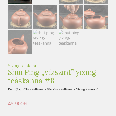
e
t
e
a
h
á
z
Yixing teáskanna
Shui Ping „Vízszint” yixing
teáskanna #8
Kezdőlap
/
Tea kellékek
/
Kínai tea kellékek
/
Yixing kanna
/
48 900
Ft