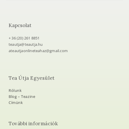
Kapcsolat
+ 36 (20) 261 8851
teautja@teautja.hu
ateautjaonlineteahaz@gmail.com
Tea Útja Egyesület
Rólunk
Blog – Teazine
Címünk
További információk