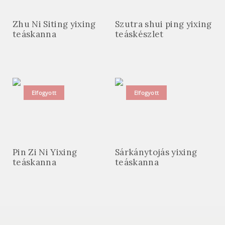
Zhu Ni Siting yixing
Szutra shui ping yixing
teáskanna
teáskészlet
Elfogyott
Elfogyott
Pin Zi Ni Yixing
Sárkánytojás yixing
teáskanna
teáskanna