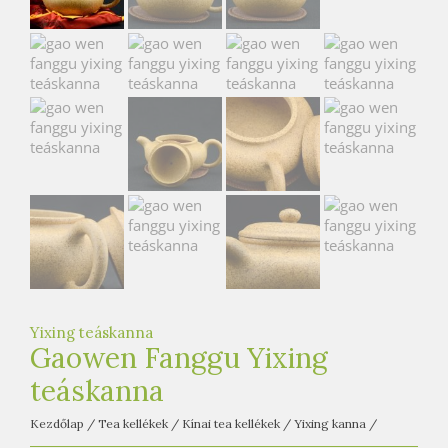
e
t
e
a
h
á
z
Yixing teáskanna
Gaowen Fanggu Yixing
teáskanna
Kezdőlap
/
Tea kellékek
/
Kínai tea kellékek
/
Yixing kanna
/