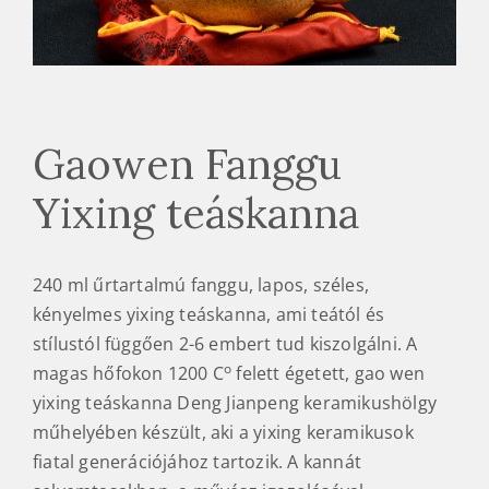
Gaowen Fanggu
Yixing teáskanna
240 ml űrtartalmú fanggu, lapos, széles,
kényelmes yixing teáskanna, ami teától és
stílustól függően 2-6 embert tud kiszolgálni. A
o
magas hőfokon 1200 C
felett égetett, gao wen
yixing teáskanna Deng Jianpeng keramikushölgy
műhelyében készült, aki a yixing keramikusok
fiatal generációjához tartozik. A kannát