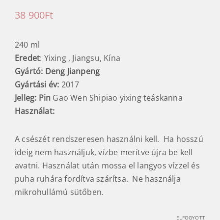
38 900
Ft
240 ml
Eredet
: Yixing , Jiangsu, Kína
Gyártó: Deng Jianpeng
Gyártási év:
2017
Jelleg: Pin
Gao Wen Shipiao yixing teáskanna
Használat:
A csészét rendszeresen használni kell. Ha hosszú
ideig nem használjuk, vízbe merítve újra be kell
avatni. Használat után mossa el langyos vízzel és
puha ruhára fordítva szárítsa. Ne használja
mikrohullámú sütőben.
ELFOGYOTT