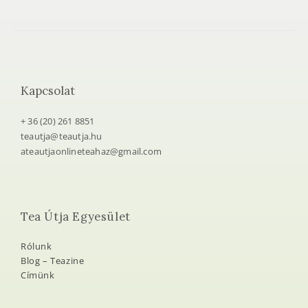
Kapcsolat
+ 36 (20) 261 8851
teautja@teautja.hu
ateautjaonlineteahaz@gmail.com
Tea Útja Egyesület
Rólunk
Blog – Teazine
Címünk