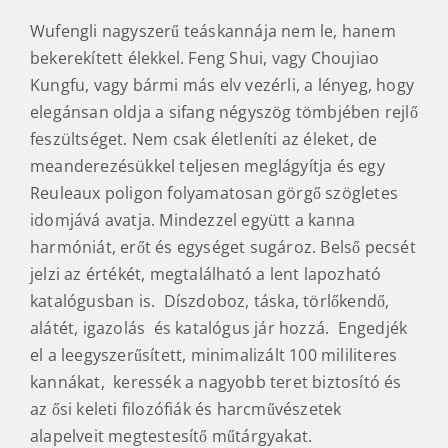
Wufengli nagyszerű teáskannája nem le, hanem
bekerekített élekkel. Feng Shui, vagy Choujiao
Kungfu, vagy bármi más elv vezérli, a lényeg, hogy
elegánsan oldja a sifang négyszög tömbjében rejlő
feszültséget. Nem csak életleníti az éleket, de
meanderezésükkel teljesen meglágyítja és egy
Reuleaux poligon folyamatosan görgő szögletes
idomjává avatja. Mindezzel együtt a kanna
harmóniát, erőt és egységet sugároz. Belső pecsét
jelzi az értékét, megtalálható a lent lapozható
katalógusban is. Díszdoboz, táska, törlőkendő,
alátét, igazolás és katalógus jár hozzá. Engedjék
el a leegyszerűsített, minimalizált 100 mililiteres
kannákat, keressék a nagyobb teret biztosító és
az ősi keleti filozófiák és harcművészetek
alapelveit megtestesítő műtárgyakat.