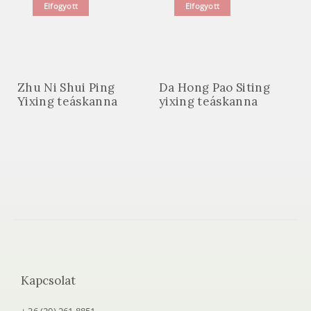
Elfogyott
Elfogyott
Zhu Ni Shui Ping
Da Hong Pao Siting
Yixing teáskanna
yixing teáskanna
Kapcsolat
+ 36 (20) 261 8851