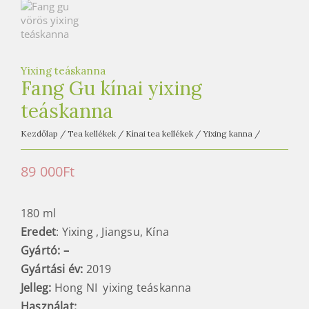
e
t
e
a
Yixing teáskanna
h
Fang Gu kínai yixing
á
teáskanna
z
Kezdőlap
/
Tea kellékek
/
Kínai tea kellékek
/
Yixing kanna
/
89 000
Ft
180 ml
Eredet
: Yixing , Jiangsu, Kína
Gyártó: –
Gyártási év:
2019
Jelleg:
Hong NI yixing teáskanna
Használat: