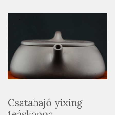
Csatahajó yixing
teáskanna