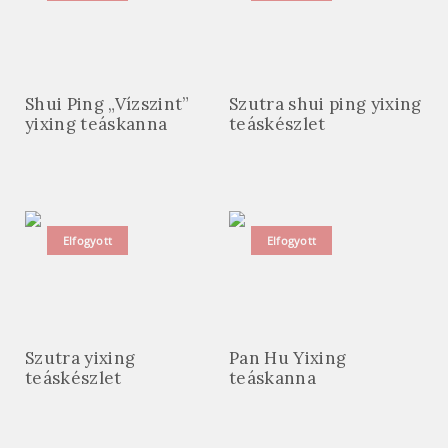
Shui Ping „Vízszint”
Szutra shui ping yixing
yixing teáskanna
teáskészlet
Elfogyott
Elfogyott
Szutra yixing
Pan Hu Yixing
teáskészlet
teáskanna