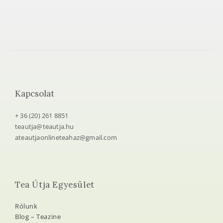
Kapcsolat
+ 36 (20) 261 8851
teautja@teautja.hu
ateautjaonlineteahaz@gmail.com
Tea Útja Egyesület
Rólunk
Blog – Teazine