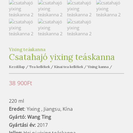
e
t
e
a
h
á
z
Yixing teáskanna
Csatahajó yixing teáskanna
Kezdőlap
/
Tea kellékek
/
Kínai tea kellékek
/
Yixing kanna
/
38 900
Ft
220 ml
Eredet
: Yixing , Jiangsu, Kína
Gyártó: Wang Ting
Gyártási év:
2017
Jelleg:
Hei ni yixing teáskanna