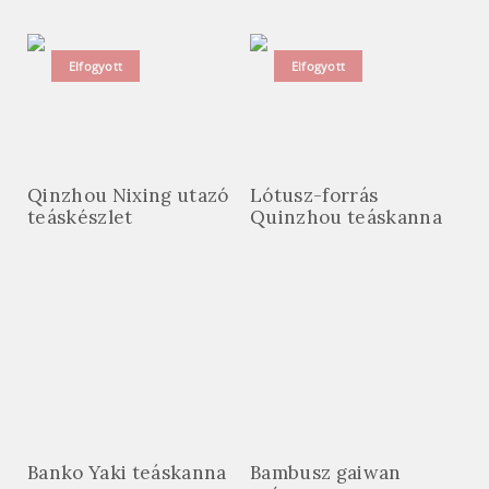
Elfogyott
Elfogyott
Qinzhou Nixing utazó
Lótusz-forrás
teáskészlet
Quinzhou teáskanna
Banko Yaki teáskanna
Bambusz gaiwan