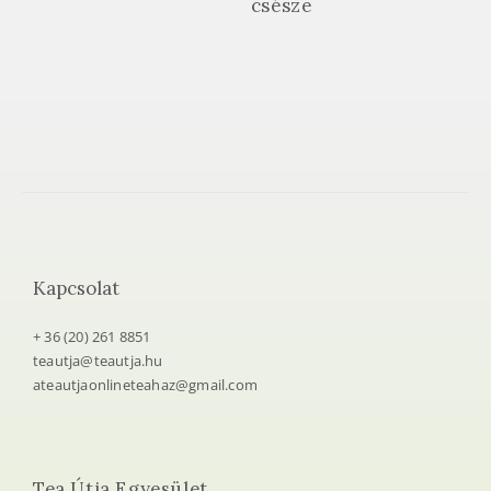
csésze
Kapcsolat
+ 36 (20) 261 8851
teautja@teautja.hu
ateautjaonlineteahaz@gmail.com
Tea Útja Egyesület