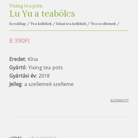
e
Yixing tea pots
t
Lu Yu a teabölcs
e
a
Kezdőlap
/
Tea kellékek
/
Kínai tea kellékek
/
Tea szellemek
/
h
8 390
Ft
á
z
Eredet
: Kína
Gyártó
: Yixing tea pots
Gyártási év
: 2018
Jelleg
: a szellemek szelleme
ELFOGYOTT
0