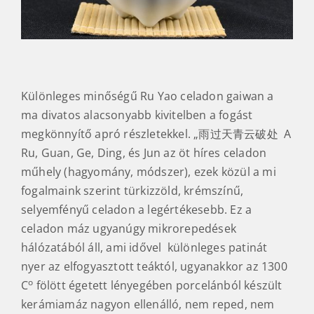
Különleges minőségű Ru Yao celadon gaiwan a
ma divatos alacsonyabb kivitelben a fogást
megkönnyítő apró részletekkel. „雨过天青云破处 A
Ru, Guan, Ge, Ding, és Jun az öt híres celadon
műhely (hagyomány, módszer), ezek közül a mi
fogalmaink szerint türkizzöld, krémszínű,
selyemfényű celadon a legértékesebb. Ez a
celadon máz ugyanúgy mikrorepedések
hálózatából áll, ami idővel különleges patinát
nyer az elfogyasztott teáktól, ugyanakkor az 1300
o
C
fölött égetett lényegében porcelánból készült
kerámiamáz nagyon ellenálló, nem reped, nem