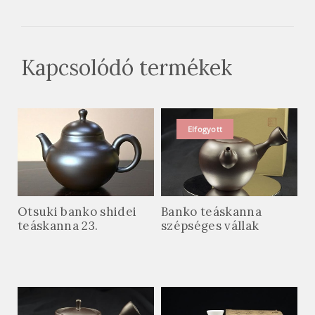
Kapcsolódó termékek
Elfogyott
Otsuki banko shidei
Banko teáskanna
teáskanna 23.
szépséges vállak