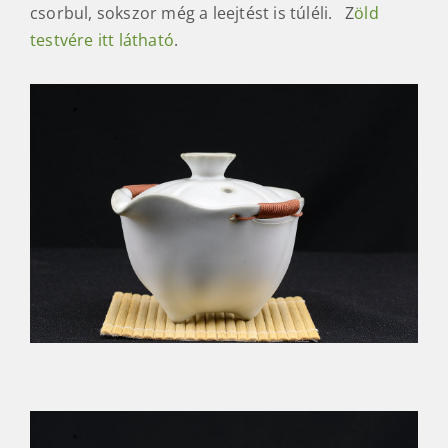
csorbul, sokszor még a leejtést is túléli. Z
öld
testvére itt látható
.