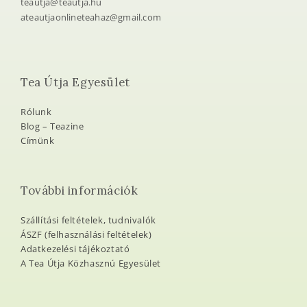
teautja@teautja.hu
ateautjaonlineteahaz@gmail.com
Tea Útja Egyesület
Rólunk
Blog – Teazine
Címünk
További információk
Szállítási feltételek, tudnivalók
ÁSZF (felhasználási feltételek)
Adatkezelési tájékoztató
A Tea Útja Közhasznú Egyesület