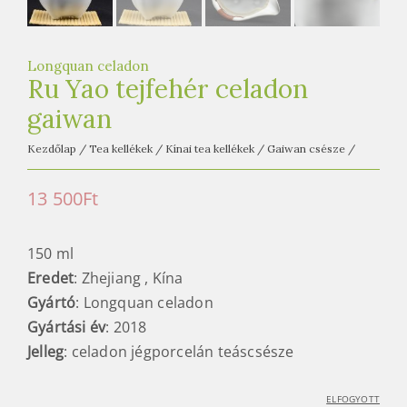
e
t
e
Longquan celadon
a
Ru Yao tejfehér celadon
h
gaiwan
á
z
Kezdőlap
/
Tea kellékek
/
Kínai tea kellékek
/
Gaiwan csésze
/
13 500
Ft
150 ml
Eredet
: Zhejiang , Kína
Gyártó
: Longquan celadon
Gyártási
év
: 2018
Jelleg
: celadon jégporcelán teáscsésze
ELFOGYOTT