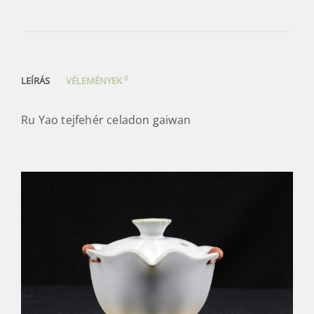
0
LEÍRÁS
VÉLEMÉNYEK
Ru Yao tejfehér celadon gaiwan