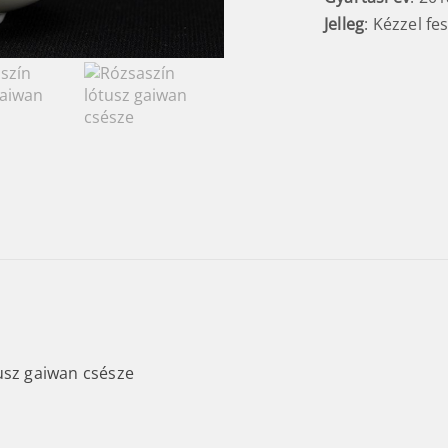
Jelleg
: Kézzel f
usz gaiwan csésze