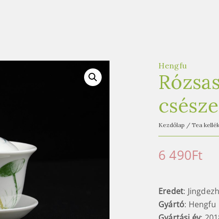
Hengfu
Rózsas
csésze
Kezdőlap
/
Tea kellé
6 490
Ft
Eredet
: Jingdezh
Gyártó
: Hengfu
Gyártási év
: 201