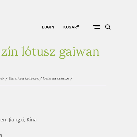
open
0
LOGIN
KOSÁR
search
form
zín lótusz gaiwan
kek
/
Kínai tea kellékek
/
Gaiwan csésze
/
en, Jiangxi, Kína
8