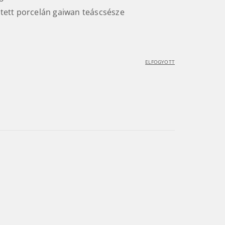
estett porcelán gaiwan teáscsésze
ELFOGYOTT