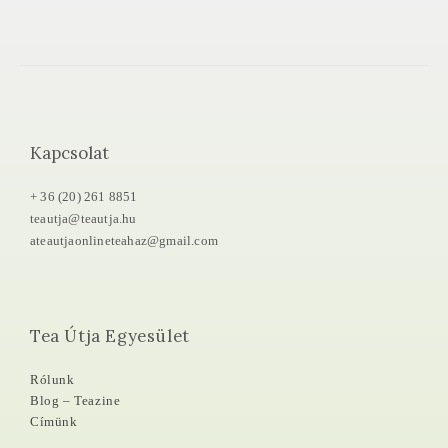
Kapcsolat
+ 36 (20) 261 8851
teautja@teautja.hu
ateautjaonlineteahaz@gmail.com
Tea Útja Egyesület
Rólunk
Blog – Teazine
Címünk