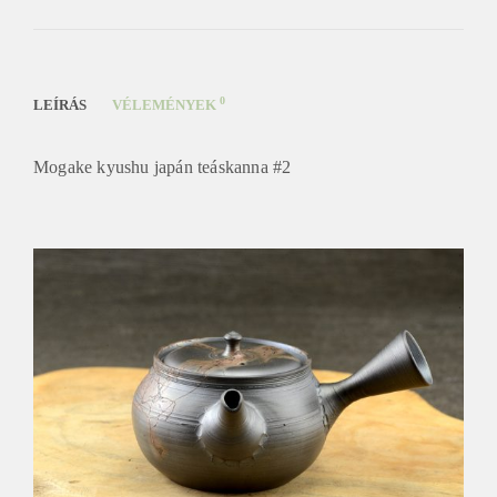
0
LEÍRÁS
VÉLEMÉNYEK
Mogake kyushu japán teáskanna #2