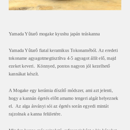
Yamada Yûtarô mogake kyushu japán teáskanna
Yamada Yûtarô fiatal keramikus Tokonaméból. Az eredeti
tokoname agyagotmegtisztítva 4-5 agyagot állít elő, majd
ezeket keveri. Könnyed, pontos nagyon jól kezelhető
kannákat készít.
A Mogake egy kerámia díszítő módszer, ami azt jelenti,
hogy a kannán égetés előtt amamo tengeri algát helyeznek
el. Az alga ásványi sói az égetés során egyedi mintát
rajzolnak a kanna felületére.