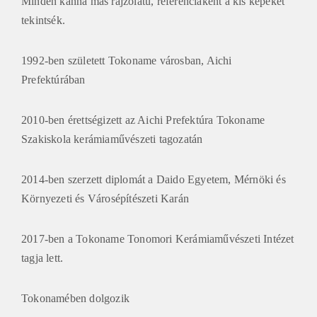
Minden kanna más rajzolatú, referenciaként a kis képeket
tekintsék.
1992-ben született Tokoname városban, Aichi
Prefektúrában
2010-ben érettségizett az Aichi Prefektúra Tokoname
Szakiskola kerámiaművészeti tagozatán
2014-ben szerzett diplomát a Daido Egyetem, Mérnöki és
Környezeti és Városépítészeti Karán
2017-ben a Tokoname Tonomori Kerámiaművészeti Intézet
tagja lett.
Tokonamében dolgozik