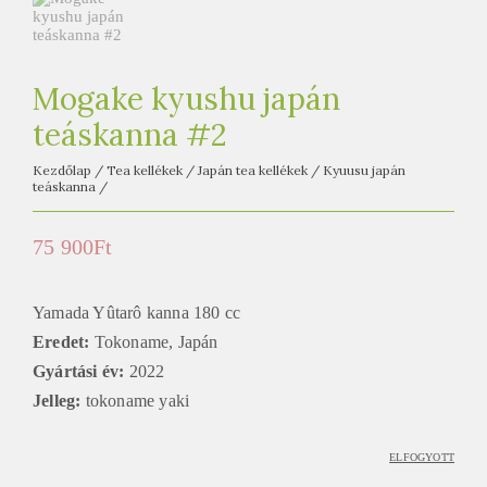
e
t
e
a
Mogake kyushu japán
h
teáskanna #2
á
Kezdőlap
/
Tea kellékek
/
Japán tea kellékek
/
Kyuusu japán
z
teáskanna
/
75 900
Ft
Yamada Yûtarô kanna 180 cc
Eredet:
Tokoname, Japán
Gyártási év:
2022
Jelleg:
tokoname yaki
ELFOGYOTT