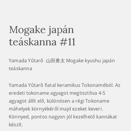
Mogake japán
teáskanna #11
Yamada Yûtarô 山田勇太 Mogake kyushu japán
teáskanna
Yamada Yûtarô fiatal keramikus Tokonaméból. Az
eredeti tokoname agyagot megtisztítva 4-5
agyagot állít elő, különösen a régi Tokoname
máhelyek környékéről majd ezeket keveri.
Könnyed, pontos nagyon jól kezelhető kannákat
készít.