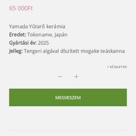
65 000
Ft
Yamada Yûtarô kerámia
Eredet:
Tokoname, Japán
Gyártási év:
2025
Jelleg:
Tengeri algával díszített mogake teáskanna
1 KÉSZLETEN
Mogake
japán
teáskanna
MEGVESZEM
#11
mennyiség