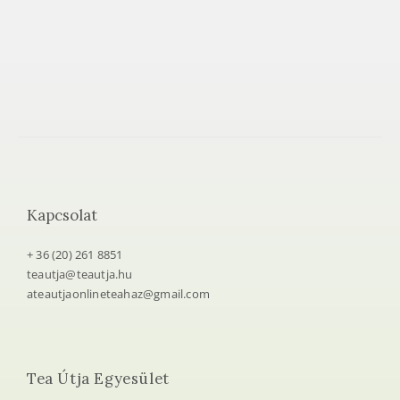
Kapcsolat
+ 36 (20) 261 8851
teautja@teautja.hu
ateautjaonlineteahaz@gmail.com
Tea Útja Egyesület