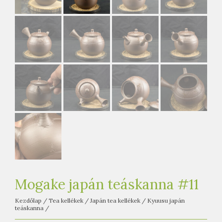
e
t
e
a
h
á
z
Mogake japán teáskanna #11
Kezdőlap
/
Tea kellékek
/
Japán tea kellékek
/
Kyuusu japán
teáskanna
/