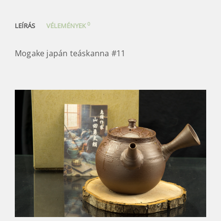
0
LEÍRÁS
VÉLEMÉNYEK
Mogake japán teáskanna #11