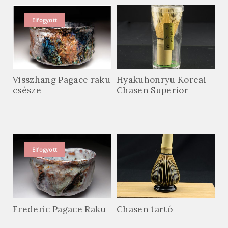
Elfogyott
Visszhang Pagace raku
Hyakuhonryu Koreai
csésze
Chasen Superior
Elfogyott
Frederic Pagace Raku
Chasen tartó