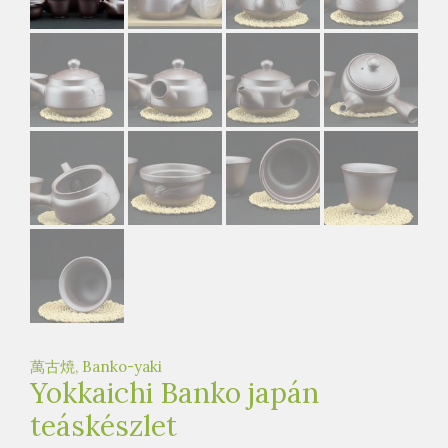
e
t
e
a
h
á
z
萬古焼, Banko-yaki
Yokkaichi Banko japán
teáskészlet