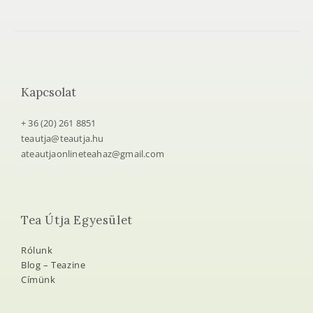
Kapcsolat
+ 36 (20) 261 8851
teautja@teautja.hu
ateautjaonlineteahaz@gmail.com
Tea Útja Egyesület
Rólunk
Blog – Teazine
Címünk