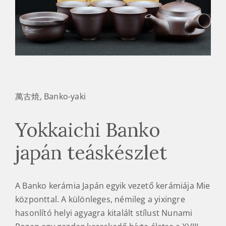
萬古焼, Banko-yaki
Yokkaichi Banko
japán teáskészlet
A Banko kerámia Japán egyik vezető kerámiája Mie
központtal. A különleges, némileg a yixingre
hasonlító helyi agyagra kitalált stílust Nunami