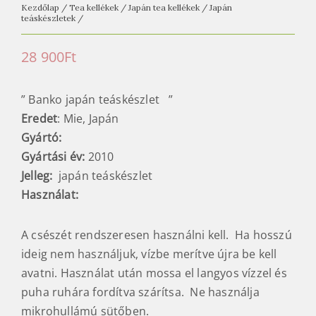
Kezdőlap
/
Tea kellékek
/
Japán tea kellékek
/
Japán
teáskészletek
/
28 900
Ft
” Banko japán teáskészlet ”
Eredet
: Mie, Japán
Gyártó:
Gyártási év:
2010
Jelleg:
japán teáskészlet
Használat:
A csészét rendszeresen használni kell. Ha hosszú
ideig nem használjuk, vízbe merítve újra be kell
avatni. Használat után mossa el langyos vízzel és
puha ruhára fordítva szárítsa. Ne használja
mikrohullámú sütőben.