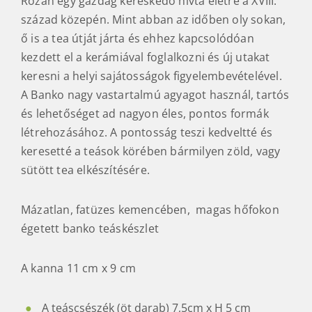
Rozan egy gazdag kereskedő hívta életre a XVIII.
század közepén. Mint abban az időben oly sokan,
ő is a tea útját járta és ehhez kapcsolódóan
kezdett el a kerámiával foglalkozni és új utakat
keresni a helyi sajátosságok figyelembevételével.
A Banko nagy vastartalmú agyagot használ, tartós
és lehetőséget ad nagyon éles, pontos formák
létrehozásához. A pontosság teszi kedveltté és
keresetté a teások körében bármilyen zöld, vagy
sütött tea elkészítésére.
Mázatlan, fatüzes kemencében, magas hőfokon
égetett banko teáskészlet
A kanna 11 cm x 9 cm
A teáscsészék (öt darab) 7,5cm x H 5 cm