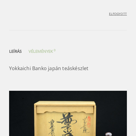
ELFOGYOTT
0
LEÍRÁS
VÉLEMÉNYEK
Yokkaichi Banko japán teáskészlet