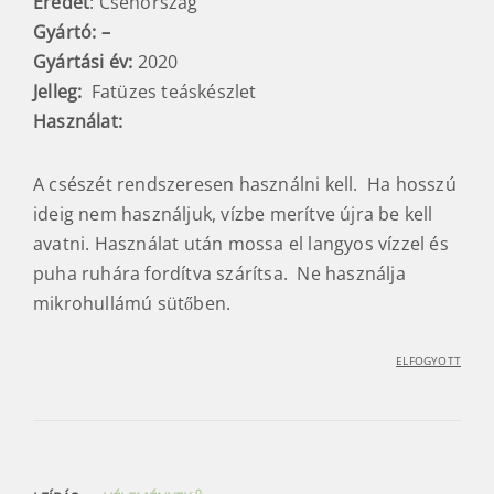
Eredet
: Csehország
Gyártó: –
Gyártási év:
2020
Jelleg:
Fatüzes teáskészlet
Használat:
A csészét rendszeresen használni kell. Ha hosszú
ideig nem használjuk, vízbe merítve újra be kell
avatni. Használat után mossa el langyos vízzel és
puha ruhára fordítva szárítsa. Ne használja
mikrohullámú sütőben.
ELFOGYOTT
0