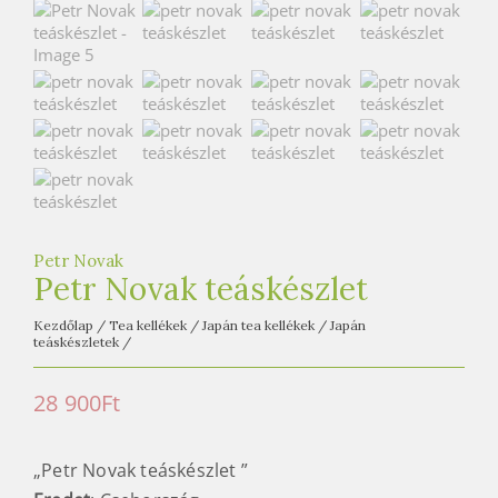
e
t
e
a
h
á
z
Petr Novak
Petr Novak teáskészlet
Kezdőlap
/
Tea kellékek
/
Japán tea kellékek
/
Japán
teáskészletek
/
28 900
Ft
„Petr Novak teáskészlet ”