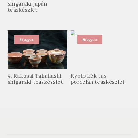
shigaraki japán
teáskészlet
Elfogyott
Elfogyott
4. Rakusai Takahashi
Kyoto kék tus
shigaraki teáskészlet
porcelán teáskészlet