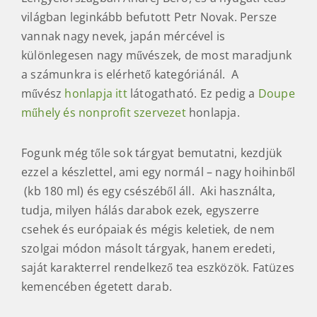
világban leginkább befutott Petr Novak. Persze
vannak nagy nevek, japán mércével is
különlegesen nagy művészek, de most maradjunk
a számunkra is elérhető kategóriánál. A
művész
honlapja itt
látogatható. Ez pedig a
Doupe
műhely és nonprofit szervezet
honlapja.
Fogunk még tőle sok tárgyat bemutatni, kezdjük
ezzel a készlettel, ami egy normál – nagy hoihinből
(kb 180 ml) és egy csészéből áll. Aki használta,
tudja, milyen hálás darabok ezek, egyszerre
csehek és európaiak és mégis keletiek, de nem
szolgai módon másolt tárgyak, hanem eredeti,
saját karakterrel rendelkező tea eszközök. Fatüzes
kemencében égetett darab.