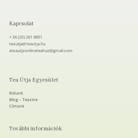
Kapcsolat
+ 36 (20) 261 8851
teautja@teautja.hu
ateautjaonlineteahaz@gmail.com
Tea Útja Egyesület
Rólunk
Blog – Teazine
Címünk
További információk