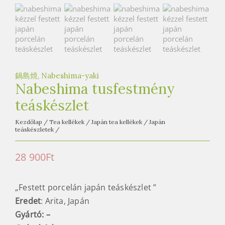
鍋島焼, Nabeshima-yaki
Nabeshima tusfestmény
teáskészlet
Kezdőlap
/
Tea kellékek
/
Japán tea kellékek
/
Japán
teáskészletek
/
28 900
Ft
„Festett porcelán japán teáskészlet ”
Eredet
: Arita, Japán
Gyártó: –