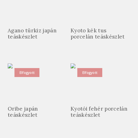
Agano türkiz japán
Kyoto kék tus
teáskészlet
porcelán teáskészlet
Elfogyott
Elfogyott
Oribe japán
Kyotói fehér porcelán
teáskészlet
teáskészlet