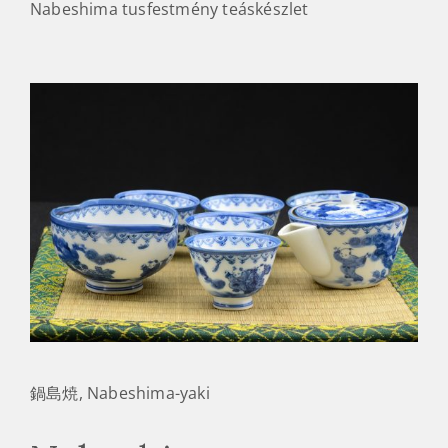
Nabeshima tusfestmény teáskészlet
鍋島焼, Nabeshima-yaki