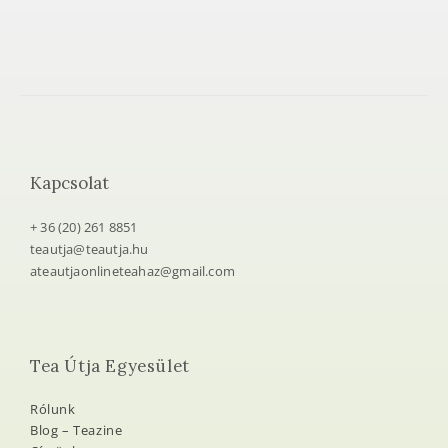
Kapcsolat
+ 36 (20) 261 8851
teautja@teautja.hu
ateautjaonlineteahaz@gmail.com
Tea Útja Egyesület
Rólunk
Blog – Teazine