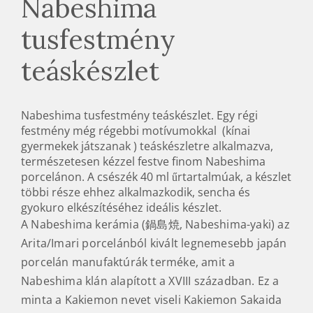
Nabeshima
tusfestmény
teáskészlet
Nabeshima tusfestmény teáskészlet. Egy régi
festmény még régebbi motívumokkal (kínai
gyermekek játszanak ) teáskészletre alkalmazva,
természetesen kézzel festve finom Nabeshima
porcelánon. A csészék 40 ml űrtartalmúak, a készlet
többi része ehhez alkalmazkodik, sencha és
gyokuro elkészítéséhez ideális készlet.
A Nabeshima kerámia (鍋島焼, Nabeshima-yaki) az
Arita/Imari porcelánból kivált legnemesebb japán
porcelán manufaktúrák terméke, amit a
Nabeshima klán alapított a XVIII században. Ez a
minta a Kakiemon nevet viseli Kakiemon Sakaida