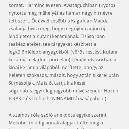
sorsát. Harminc évesen Awataguchiban (Kyoto)
nyitotta meg műhelyét és hamar nagy hírnévre
tett szert. Öt évvel később a Kaga klán Maeda
családja hívta meg, hogy megújítva adjon új
lendületet a Kutani kerámiának. Elsősorban
teakészleteket, tea tárgyakat készített a
legkülönfélébb anyagokból. (vörös festésű Kutani
kerámia, celadon, porcelán) Témáit elsősorban a
kínai kerámia világából merítette, ahogy az
Keleten szokásos, másolt, hogy aztán sikerei után
őt másolják. Ma is őt tartjuk a kései
sógunátus egyik legnagyobb művészének ( Hozen
EIRAKU és Dohachi NINNAMI társaságában.)
A számos róla szóló anekdota egyike szerint
Mokubei mindig annak alapják ítélte meg a