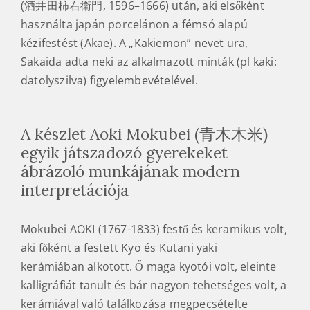
(酒井田柿右衛門, 1596–1666) után, aki elsőként
használta japán porcelánon a fémsó alapú
kézifestést (Akae). A „Kakiemon” nevet ura,
Sakaida adta neki az alkalmazott minták (pl kaki:
datolyszilva) figyelembevételével.
A készlet Aoki Mokubei (青木木米)
egyik játszadozó gyerekeket
ábrázoló munkájának modern
interpretációja
Mokubei AOKI (1767-1833) festő és keramikus volt,
aki főként a festett Kyo és Kutani yaki
kerámiában alkotott. Ő maga kyotói volt, eleinte
kalligráfiát tanult és bár nagyon tehetséges volt, a
kerámiával való találkozása megpecsételte