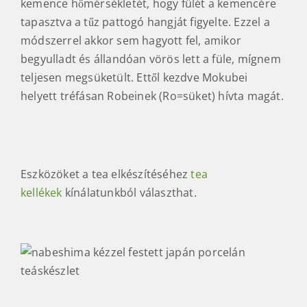
kemence hőmérsékletét, hogy fülét a kemencére
tapasztva a tűz pattogó hangját figyelte. Ezzel a
módszerrel akkor sem hagyott fel, amikor
begyulladt és állandóan vörös lett a füle, mígnem
teljesen megsüketült. Ettől kezdve Mokubei
helyett tréfásan Robeinek (Ro=süket) hívta magát.
Eszközöket a tea elkészítéséhez
tea
kellékek
kínálatunkból választhat.