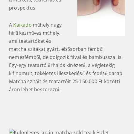
prospektus
A
Kaikado
műhely nagy
hírű kézműves műhely,
ami teatartókat és
matcha szitákat gyárt, elsősorban fémből,
nemesfémből, de dolgozik fával és bambusszal is.
Egy-egy teatartó űrhajós kinézetű, a végletekig
kifinomult, tökéletes illeszkedésű és fedésű darab.
Matcha szitáit és teatartóit 25-150.000 Ft közötti
áron lehet beszerezni.