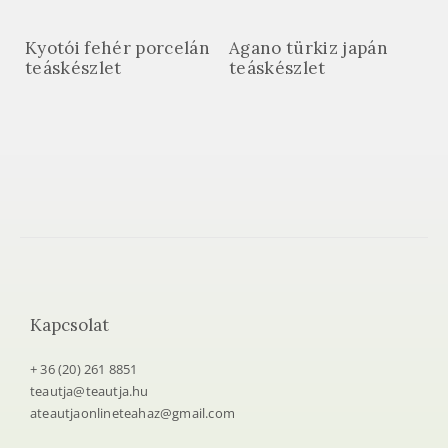
Kyotói fehér porcelán
Agano türkiz japán
teáskészlet
teáskészlet
Kapcsolat
+ 36 (20) 261 8851
teautja@teautja.hu
ateautjaonlineteahaz@gmail.com