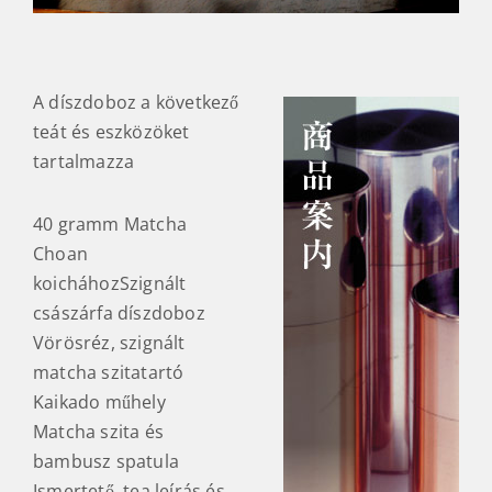
A díszdoboz a következő
teát és eszközöket
tartalmazza
40 gramm Matcha
Choan
koicháhozSzignált
császárfa díszdoboz
Vörösréz, szignált
matcha szitatartó
Kaikado műhely
Matcha szita és
bambusz spatula
Ismertető, tea leírás és