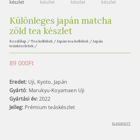
e
t
e
Különleges japán matcha
a
zöld tea készlet
h
á
Kezdőlap
/
Tea kellékek
/
Japán tea kellékek
/
Japán
teáskészletek
/
z
89 000
Ft
Eredet:
Uji, Kyoto, Japán
Gyártó
: Marukyu-Koyamaen Uji
Gyártási év:
2022
Jelleg:
Prémium teáskészlet
ELFOGYOTT