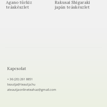
Agano türkiz
Rakusai Shigaraki
teáskészlet
japán teáskészlet
Kapcsolat
+ 36 (20) 261 8851
teautja@teautja.hu
ateautjaonlineteahaz@gmail.com