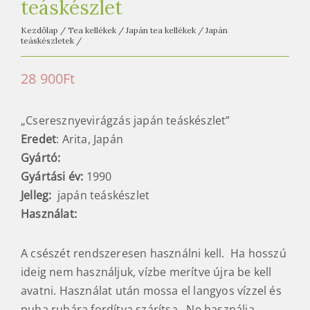
teáskészlet
Kezdőlap
/
Tea kellékek
/
Japán tea kellékek
/
Japán
teáskészletek
/
28 900
Ft
„Cseresznyevirágzás japán teáskészlet”
Eredet
: Arita, Japán
Gyártó:
Gyártási év:
1990
Jelleg:
japán teáskészlet
Használat:
A csészét rendszeresen használni kell. Ha hosszú
ideig nem használjuk, vízbe merítve újra be kell
avatni. Használat után mossa el langyos vízzel és
puha ruhára fordítva szárítsa. Ne használja