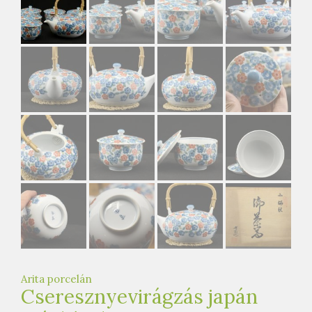
e
t
e
a
h
á
z
Arita porcelán
Cseresznyevirágzás japán