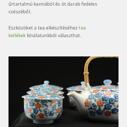
űrtartalmú kannából és öt darab fedeles
csészéből.
Eszközöket a tea elkészítéséhez
tea
kellékek
kínálatunkból választhat.