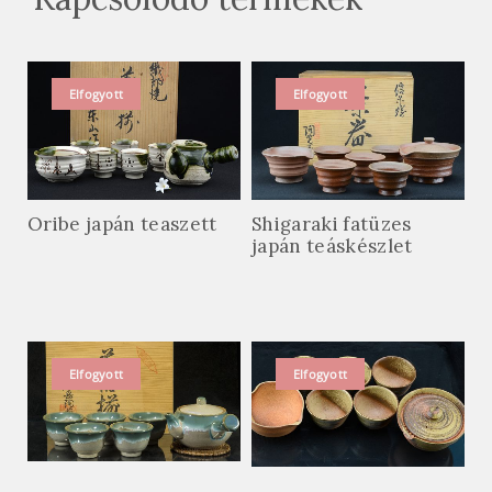
Elfogyott
Elfogyott
Oribe japán teaszett
Shigaraki fatüzes
japán teáskészlet
Elfogyott
Elfogyott