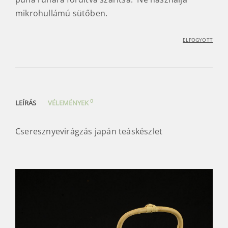
mikrohullámú sütőben.
ELFOGYOTT
0
LEÍRÁS
VÉLEMÉNYEK
Cseresznyevirágzás japán teáskészlet