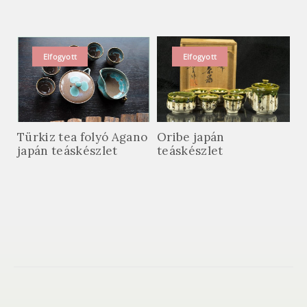
Elfogyott
Elfogyott
Türkiz tea folyó Agano
Oribe japán
japán teáskészlet
teáskészlet