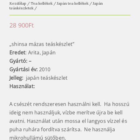
Kezdőlap
/
Tea kellékek
/
Japán tea kellékek
/
Japán
teáskészletek
/
28 900
Ft
„shinsa mázas teáskészlet”
Eredet
: Arita, Japán
Gyártó: –
Gyártási év:
2010
Jelleg:
japán teáskészlet
Használat:
A csészét rendszeresen használni kell. Ha hosszú
ideig nem használjuk, vízbe merítve újra be kell
avatni. Használat után mossa el langyos vízzel és
puha ruhára fordítva szárítsa. Ne használja
mikrohullámú sütőben.