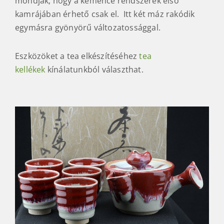
mondják, hogy a kemence rendszerek első
kamrájában érhető csak el. Itt két máz rakódik
egymásra gyönyörű változatossággal.
Eszközöket a tea elkészítéséhez
tea
kellékek
kínálatunkból választhat.