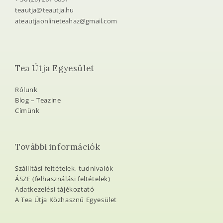
teautja@teautja.hu
ateautjaonlineteahaz@gmail.com
Tea Útja Egyesület
Rólunk
Blog – Teazine
Címünk
További információk
Szállítási feltételek, tudnivalók
ÁSZF (felhasználási feltételek)
Adatkezelési tájékoztató
A Tea Útja Közhasznú Egyesület