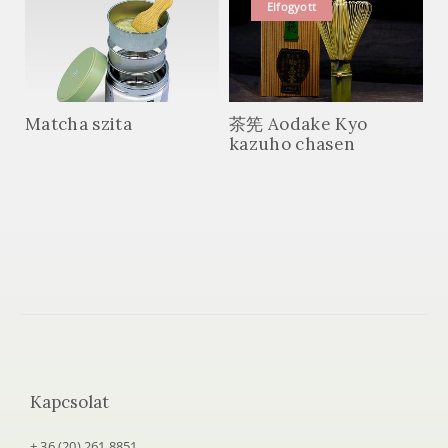
Elfogyott
Matcha szita
茶筅 Aodake Kyo
kazuho chasen
Kapcsolat
+ 36 (20) 261 8851