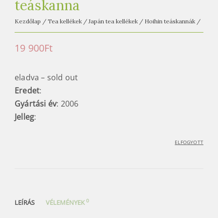
e
teáskanna
t
Kezdőlap
/
Tea kellékek
/
Japán tea kellékek
/
Hoihin teáskannák
/
e
a
19 900
Ft
h
á
eladva – sold out
z
Eredet
:
Gyártási év
: 2006
Jelleg
:
ELFOGYOTT
0
LEÍRÁS
VÉLEMÉNYEK