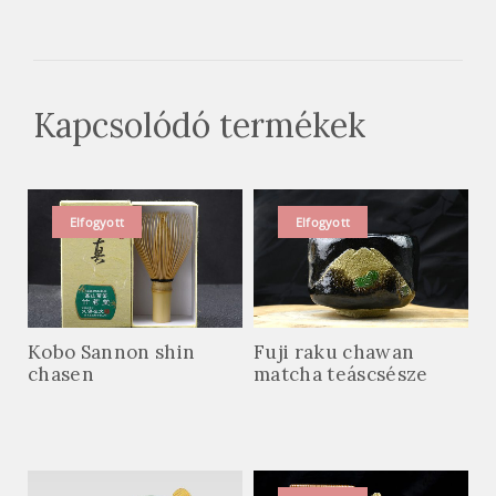
Kapcsolódó termékek
Elfogyott
Elfogyott
Kobo Sannon shin
Fuji raku chawan
chasen
matcha teáscsésze