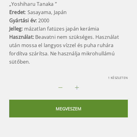
„Yoshiharu Tanaka ”
Eredet
: Sasayama, Japán
Gyártási év:
2000
Jelleg:
mázatlan fatüzes japán kerámia
Használat:
Beavatni nem szükséges. Használat
után mossa el langyos vízzel és puha ruhára
fordítva szárítsa. Ne használja mikrohullámú
sütőben.
1 KÉSZLETEN
Tamba
chawan
matcha
MEGVESZEM
teáscsésze
4
mennyiség