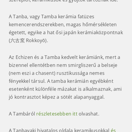
A Tanba, vagy Tamba kerámia fatüzes
kemencerendszerekben, magas hőmérsékleten
égetett, egyike a hat ősi japán kerámiaközpontnak
(六古窯 Rokkoyō).
Az Echizen és a Tamba kedvelt kerámiánk, mert a
bizennel ellentétben nem smirgliszerű a belseje
(nem eszi a chasent) rusztikussága nemes
fényekkel társul. A tamba kerámián egyébként
esetenként különféle mázakat is alkalmaznak, ami
jó kontrasztot képez a sötét alapanyaggal.
A Tambáról
részletesebben itt
olvashat.
A Tanbayaki hivatalos oldala keramikusokkal
és