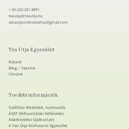
+ 36 (20) 261 8851
teautja@teautja.hu
ateautjaonlineteahaz@gmail.com
Tea Útja Egyesület
Rólunk
Blog – Teazine
Címünk
További információk
Szállítási feltételek, tudnivalók
ÁSZF (felhasználási feltételek)
Adatkezelési tájékoztató
A Tea Útja Közhasznú Egyesület