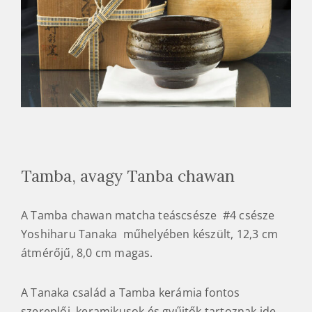
Tamba, avagy Tanba chawan
A Tamba chawan matcha teáscsésze #4 csésze
Yoshiharu Tanaka műhelyében készült, 12,3 cm
átmérőjű, 8,0 cm magas.
A Tanaka család a Tamba kerámia fontos
szereplői, keramikusok és gyűjtők tartoznak ide.