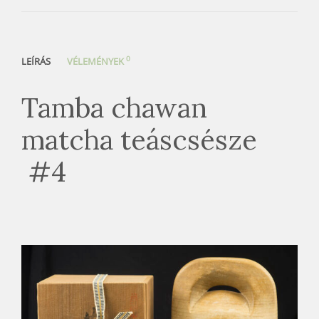
0
LEÍRÁS
VÉLEMÉNYEK
Tamba chawan
matcha teáscsésze
#4