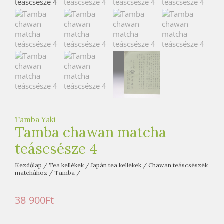
e
t
e
a
h
á
z
Tamba Yaki
Tamba chawan matcha
teáscsésze 4
Kezdőlap
/
Tea kellékek
/
Japán tea kellékek
/
Chawan teáscsészék
matchához
/
Tamba
/
38 900
Ft