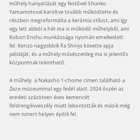
műhely hanyatlását egy festővel Shunko
Yamamotoval karöltve tovább működtette és
részben megreformálta a kerámia stílust, ami így
egy lett abból a hét ma is működő műhelyből, ami
Kobori Enshu munkássága nyomán emelkedett
fel. Kenzo nagyobbik fia Shinjo követte apja
példáját, és a műhely művészetileg ma is jelentős
központnak tekinthető.
A műhely a Nakasho 1-chome címen található a
Zeze múzeummal egy fedél alatt. 2024 őszén az
eredeti százötven éves kemencét
földrengésveszély miatt lebontották és másik még
nem ismert helyen építik fel.