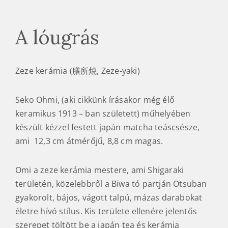
A lóugrás
Zeze kerámia (膳所焼, Zeze-yaki)
Seko Ohmi, (aki cikkünk írásakor még élő
keramikus 1913 – ban született) műhelyében
készült kézzel festett japán matcha teáscsésze,
ami 12,3 cm átmérőjű, 8,8 cm magas.
Omi a zeze kerámia mestere, ami Shigaraki
területén, közelebbről a Biwa tó partján Otsuban
gyakorolt, bájos, vágott talpú, mázas darabokat
életre hívó stílus. Kis területe ellenére jelentős
szerepet töltött be a japán tea és kerámia