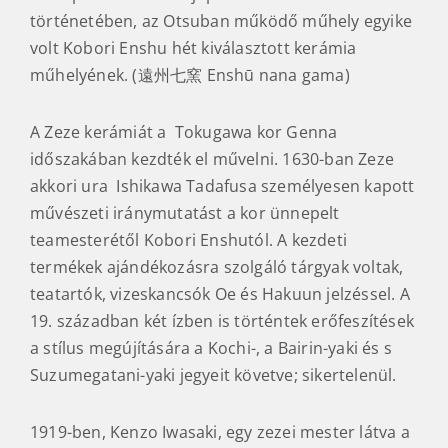
történetében, az Otsuban működő műhely egyike
volt Kobori Enshu hét kiválasztott kerámia
műhelyének. (遠州七窯 Enshū nana gama)
A Zeze kerámiát a Tokugawa kor Genna
időszakában kezdték el művelni. 1630-ban Zeze
akkori ura Ishikawa Tadafusa személyesen kapott
művészeti iránymutatást a kor ünnepelt
teamesterétől Kobori Enshutól. A kezdeti
termékek ajándékozásra szolgáló tárgyak voltak,
teatartók, vizeskancsók Oe és Hakuun jelzéssel. A
19. században két ízben is történtek erőfeszítések
a stílus megújítására a Kochi-, a Bairin-yaki és s
Suzumegatani-yaki jegyeit követve; sikertelenül.
1919-ben, Kenzo Iwasaki, egy zezei mester látva a