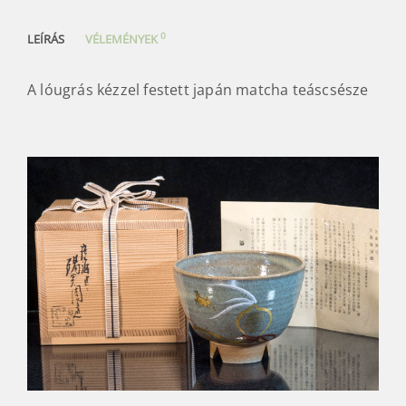
0
LEÍRÁS
VÉLEMÉNYEK
A lóugrás kézzel festett japán matcha teáscsésze