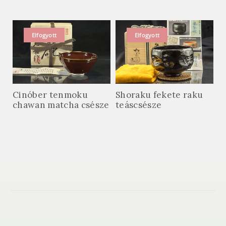
Elfogyott
Elfogyott
Cinóber tenmoku
Shoraku fekete raku
chawan matcha csésze
teáscsésze