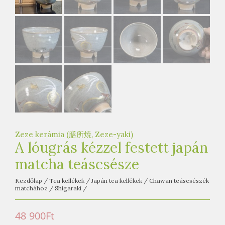
e
t
e
a
h
á
z
Zeze kerámia (膳所焼, Zeze-yaki)
A lóugrás kézzel festett japán
matcha teáscsésze
Kezdőlap
/
Tea kellékek
/
Japán tea kellékek
/
Chawan teáscsészék
matchához
/
Shigaraki
/
48 900
Ft