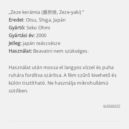
„Zeze kerámia (膳所焼, Zeze-yaki) ”
Eredet
: Otsu, Shiga, Japán
Gyártó:
Seko Ohmi
Gyártási év:
2000
Jelleg:
japán teáscsésze
Használat:
Beavatni nem szükséges.
Használat után mossa el langyos vízzel és puha
ruhára fordítva szárítsa. A fém szűrő kivehető és
külön tisztítható. Ne használja mikrohullámú
sütőben.
ELFOGYOTT