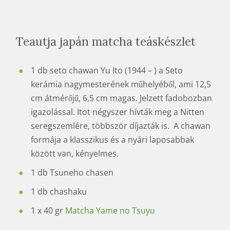
Teautja japán matcha teáskészlet
1 db seto chawan Yu Ito (1944 – ) a Seto
kerámia nagymesterének műhelyéből, ami 12,5
cm átmérőjű, 6,5 cm magas. Jelzett fadobozban
igazolással. Itot négyszer hívták meg a Nitten
seregszemlére, többször díjazták is. A chawan
formája a klasszikus és a nyári laposabbak
között van, kényelmes.
1 db Tsuneho chasen
1 db chashaku
1 x 40 gr
Matcha Yame no Tsuyu