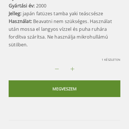
Gyártási év:
2000
Jelleg:
japán fatüzes tamba yaki teáscsésze
Használat:
Beavatni nem szükséges. Használat
után mossa el langyos vízzel és puha ruhára
fordítva szárítsa. Ne használja mikrohullámú
sütőben.
1 KÉSZLETEN
Teautja
japán
matcha
MEGVESZEM
teáskészlet
mennyiség