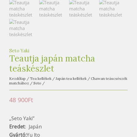
e
t
e
a
h
á
z
Seto Yaki
Teautja japán matcha
teáskészlet
Kezdőlap
/
Tea kellékek
/
Japán tea kellékek
/
Chawan teáscsészék
matchához
/
Seto
/
48 900
Ft
„Seto Yaki”
Eredet
: Japán
Gyártó:
Yu Ito