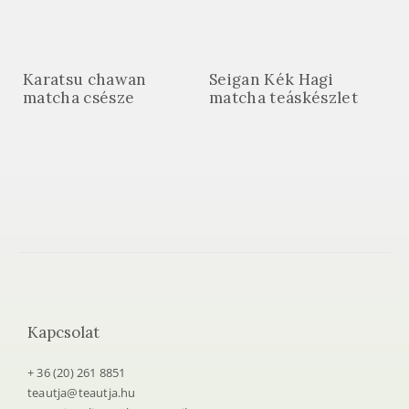
Karatsu chawan
Seigan Kék Hagi
matcha csésze
matcha teáskészlet
Kapcsolat
+ 36 (20) 261 8851
teautja@teautja.hu