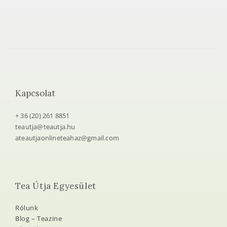
Kapcsolat
+ 36 (20) 261 8851
teautja@teautja.hu
ateautjaonlineteahaz@gmail.com
Tea Útja Egyesület
Rólunk
Blog – Teazine