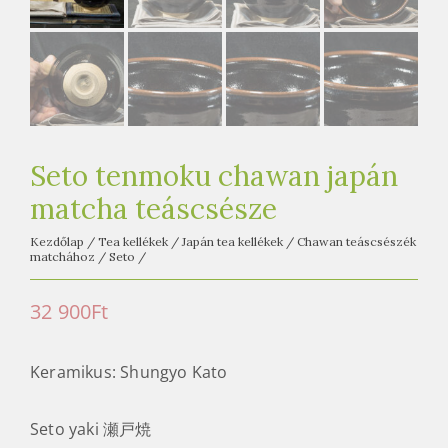
e
t
e
a
h
á
z
Seto tenmoku chawan japán
matcha teáscsésze
Kezdőlap
/
Tea kellékek
/
Japán tea kellékek
/
Chawan teáscsészék
matchához
/
Seto
/
32 900
Ft
Keramikus: Shungyo Kato
Seto yaki 瀬戸焼