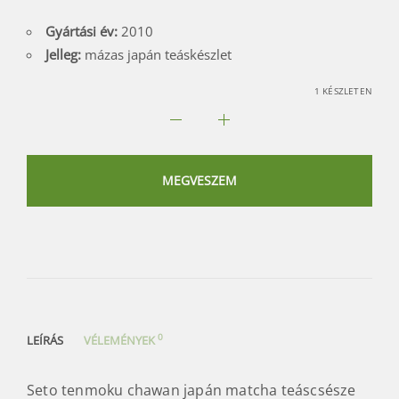
Gyártási év:
2010
Jelleg:
mázas japán teáskészlet
1 KÉSZLETEN
Seto
tenmoku
chawan
MEGVESZEM
japán
matcha
teáscsésze
mennyiség
0
LEÍRÁS
VÉLEMÉNYEK
Seto tenmoku chawan japán matcha teáscsésze