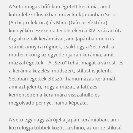
A Seto magas hőfokon égetett kerámia, amit
különféle stílusokban művelnek Japánban Seto
(Aichi prefektúra) és Mino (Gifu prefektúra)
környékén. Ezeken a területeken a XIV. század óta
foglalkoznak kerámiával, ami Japánban nem is
számít annyira réginek, csakhogy a Seto volt a
modern korig az egyetlen japán kerámia, amit
mázzal égettek. A „Seto” tehát magát a várost és
a kerámia kezelési módszert, stílust is jelenti.
Setoban égettek először hamumázas kerámiát,
ami azt jelenti, hogy a mázat, a fatüzes
kemencében a kerámiára visszahulló és
megolvadó pernye, hamu képezte.
A seto egy nagy zárójel a japán kerámiában, ami
közrefogja többek között a shino, az oribe stílusú