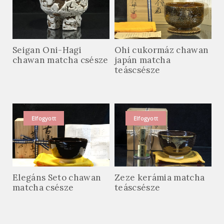
Seigan Oni-Hagi
Ohi cukormáz chawan
chawan matcha csésze
japán matcha
teáscsésze
Elfogyott
Elfogyott
Elegáns Seto chawan
Zeze kerámia matcha
matcha csésze
teáscsésze