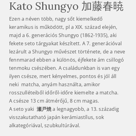
Kato Shungyo 加藤春暁
Ezen a néven több, nagy sőt kiemelkedő
keramikus is működött, pl a XIX. század elején,
majd a 6. generációs Shungyo (1862-1935), aki
fekete seto tárgyakat készített. A 7. generációval
lezárult a Shungyo művészet története, de a neve
fennmarad ebben a különös, éjfekete ám csillogó
tenmoku csészében. A családunkban is van egy
ilyen csésze, mert kényelmes, pontos és jól áll
neki matcha, anyám használta, amikor
rosszulléteiből időről-időre kiemelte a matcha.
A csésze 13 cm átmérőjű, 8 cm magas.
A seto yaki
瀬戸焼
a legnagyobb, a 13. századig
visszakutatható japán kerámiastílus, sok
alkategóriával, szubkultúrával.