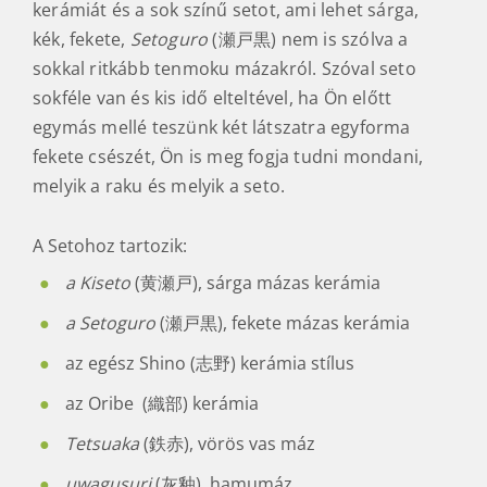
kerámiát és a sok színű setot, ami lehet sárga,
kék, fekete,
Setoguro
(瀬戸黒) nem is szólva a
sokkal ritkább tenmoku mázakról. Szóval seto
sokféle van és kis idő elteltével, ha Ön előtt
egymás mellé teszünk két látszatra egyforma
fekete csészét, Ön is meg fogja tudni mondani,
melyik a raku és melyik a seto.
A Setohoz tartozik:
a Kiseto
(黄瀬戸), sárga mázas kerámia
a Setoguro
(瀬戸黒), fekete mázas kerámia
az egész Shino (志野) kerámia stílus
az Oribe (織部) kerámia
Tetsuaka
(鉄赤), vörös vas máz
uwagusuri
(灰釉), hamumáz