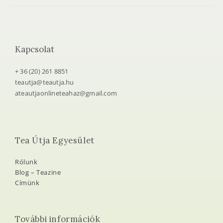
Kapcsolat
+ 36 (20) 261 8851
teautja@teautja.hu
ateautjaonlineteahaz@gmail.com
Tea Útja Egyesület
Rólunk
Blog – Teazine
Címünk
További információk