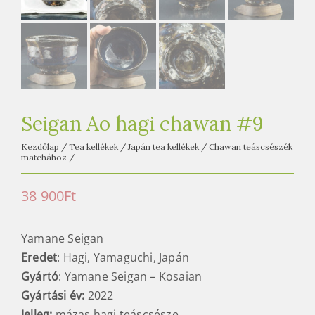
e
t
e
a
h
á
z
Seigan Ao hagi chawan #9
Kezdőlap
/
Tea kellékek
/
Japán tea kellékek
/
Chawan teáscsészék
matchához
/
38 900
Ft
Yamane Seigan
Eredet
: Hagi, Yamaguchi, Japán
Gyártó
: Yamane Seigan – Kosaian
Gyártási év:
2022
Jelleg:
mázas hagi teáscsésze