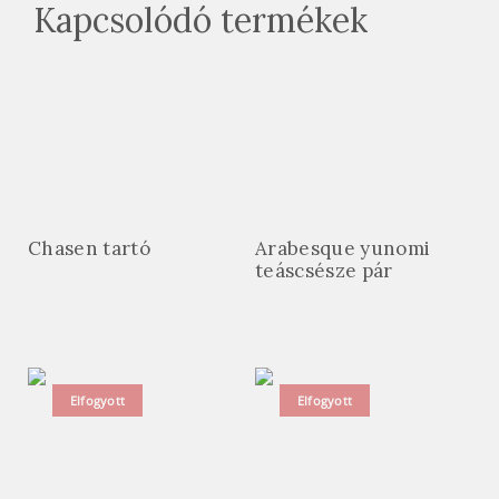
Kapcsolódó termékek
Chasen tartó
Arabesque yunomi
teáscsésze pár
Elfogyott
Elfogyott