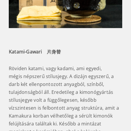
Katami-Gawari 片身替
Röviden katami, vagy kadami, ami egyedi,
mégis népszerű stílusjegy. A dizájn egyszerű, a
darb két ellenpontozott anyagból, színből,
tulajdonságból áll. Eredetileg a kimonógyártás
stílusjegye volt a függőlegesen, később
vízszintesen is felbontott anyag struktúra, amit a
Kamakura korban vélhetőleg a sérült kimonók
felújítására találtak ki. Később a mintázat