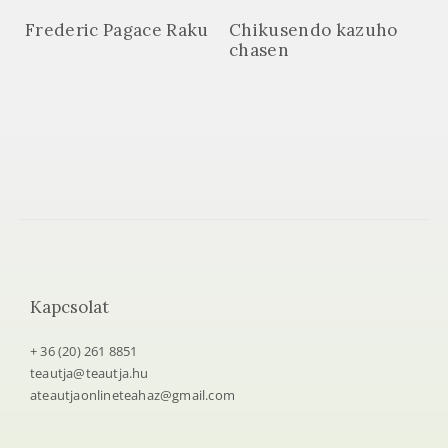
Frederic Pagace Raku
Chikusendo kazuho
chasen
Kapcsolat
+ 36 (20) 261 8851
teautja@teautja.hu
ateautjaonlineteahaz@gmail.com