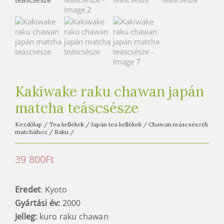
e
t
e
a
h
á
z
Kakiwake raku chawan japán
matcha teáscsésze
Kezdőlap
/
Tea kellékek
/
Japán tea kellékek
/
Chawan teáscsészék
matchához
/
Raku
/
39 800
Ft
Eredet
: Kyoto
Gyártási év:
2000
Jelleg:
kuro raku chawan