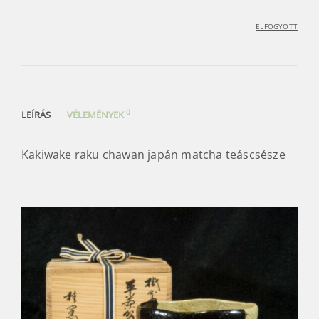
ELFOGYOTT
0
LEÍRÁS
VÉLEMÉNYEK
Kakiwake raku chawan japán matcha teáscsésze