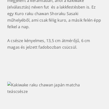
megjelent a kerámiában, ahol a kakiwake
(elválasztás) néven fut és a lakkfestésben is. Ez
egy Kuro raku chawan Shoraku Sasaki
műhelyéből, ami csak félig kuro, a másik felén épp
felkel a nap.
A csésze kényelmes, 13,5 cm átmérőjű, 6 cm
magas és jelzett fadobozban csücsül.