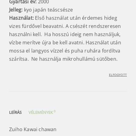
Gyártási év:
2000
Jelleg:
kyo japán teáscsésze
Használat:
Első használat után érdemes hideg
vizes fürdővel beavatni. A csészét rendszeresen
használni kell. Ha hosszú ideig nem használjuk,
vízbe merítve újra be kell avatni. Használat után
mossa el langyos vízzel és puha ruhára fordítva
szárítsa. Ne használja mikrohullámú sütőben.
ELFOGYOTT
0
LEÍRÁS
VÉLEMÉNYEK
Zuiho Kawai chawan