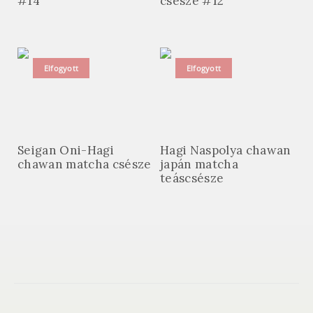
#14
csésze #12
Elfogyott
Elfogyott
Seigan Oni-Hagi
Hagi Naspolya chawan
chawan matcha csésze
japán matcha
teáscsésze