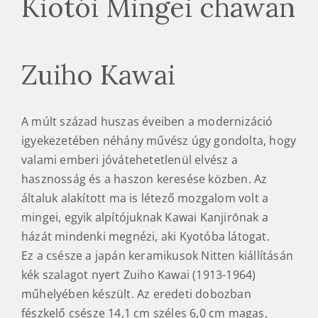
Kiotói Mingei chawan
Zuiho Kawai
A múlt század huszas éveiben a modernizáció
igyekezetében néhány művész úgy gondolta, hogy
valami emberi jóvátehetetlenül elvész a
hasznosság és a haszon keresése közben. Az
általuk alakított ma is létező mozgalom volt a
mingei, egyik alpítójuknak Kawai Kanjirōnak a
házát mindenki megnézi, aki Kyotóba látogat.
Ez a csésze a japán keramikusok Nitten kiállításán
kék szalagot nyert Zuiho Kawai (1913-1964)
műhelyében készült. Az eredeti dobozban
fészkelő csésze 14,1 cm széles 6,0 cm magas,