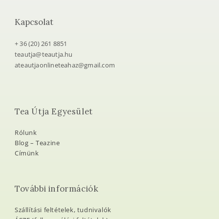
Kapcsolat
+ 36 (20) 261 8851
teautja@teautja.hu
ateautjaonlineteahaz@gmail.com
Tea Útja Egyesület
Rólunk
Blog – Teazine
Címünk
További információk
Szállítási feltételek, tudnivalók