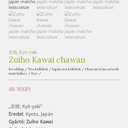
e
t
e
a
h
á
z
京焼, Kyō-yaki
Zuiho Kawai chawan
Kezdőlap
/
Tea kellékek
/
Japán tea kellékek
/
Chawan teáscsészék
matchához
/
Kyo
/
48 900
Ft
„京焼, Kyō-yaki”
Eredet
: Kyoto, Japán
Gyártó: Zuiho Kawai