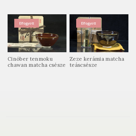
Elfogyott
Elfogyott
Cinóber tenmoku
Zeze kerámia matcha
chawan matcha csésze
teáscsésze