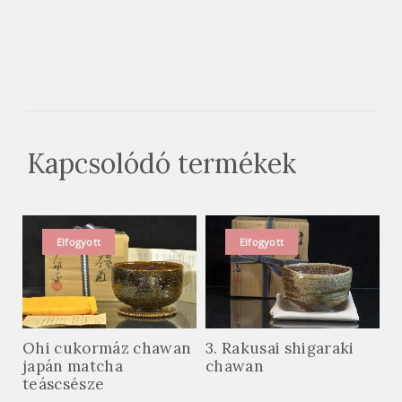
Kapcsolódó termékek
Elfogyott
Elfogyott
Ohi cukormáz chawan
3. Rakusai shigaraki
japán matcha
chawan
teáscsésze