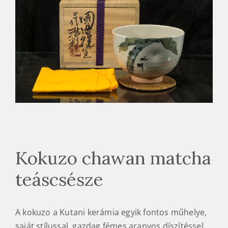
Kokuzo chawan matcha
teáscsésze
A kokuzo a Kutani kerámia egyik fontos műhelye,
saját stílussal, gazdag fémes aranyos díszítéssel,