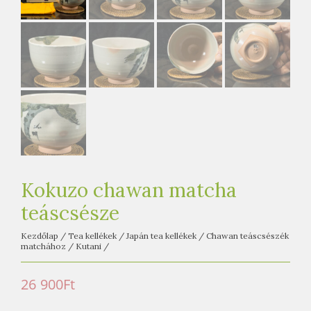
e
t
e
a
h
á
z
Kokuzo chawan matcha
teáscsésze
Kezdőlap
/
Tea kellékek
/
Japán tea kellékek
/
Chawan teáscsészék
matchához
/
Kutani
/
26 900
Ft