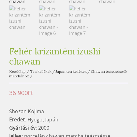
e
t
e
a
h
á
Fehér krizantém izushi
z
chawan
Kezdőlap
/
Tea kellékek
/
Japán tea kellékek
/
Chawan teáscsészék
matchához
/
36 900
Ft
Shozan Kojima
Eredet
: Hyogo, Japán
Gyártási év:
2000
Jelleg:
porcelán chawan matcha teáscsésze