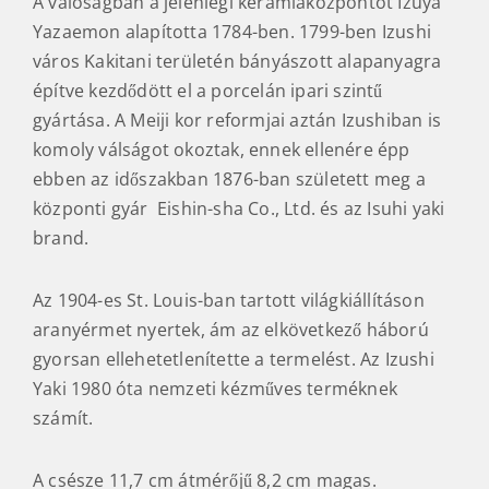
A valóságban a jelenlegi kerámiaközpontot Izuya
Yazaemon alapította 1784-ben. 1799-ben Izushi
város Kakitani területén bányászott alapanyagra
építve kezdődött el a porcelán ipari szintű
gyártása. A Meiji kor reformjai aztán Izushiban is
komoly válságot okoztak, ennek ellenére épp
ebben az időszakban 1876-ban született meg a
központi gyár Eishin-sha Co., Ltd. és az Isuhi yaki
brand.
Az 1904-es St. Louis-ban tartott világkiállításon
aranyérmet nyertek, ám az elkövetkező háború
gyorsan ellehetetlenítette a termelést. Az Izushi
Yaki 1980 óta nemzeti kézműves terméknek
számít.
A csésze 11,7 cm átmérőjű 8,2 cm magas.