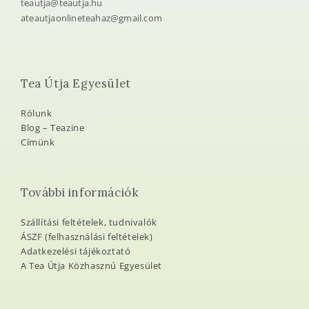
teautja@teautja.hu
ateautjaonlineteahaz@gmail.com
Tea Útja Egyesület
Rólunk
Blog – Teazine
Címünk
További információk
Szállítási feltételek, tudnivalók
ÁSZF (felhasználási feltételek)
Adatkezelési tájékoztató
A Tea Útja Közhasznú Egyesület