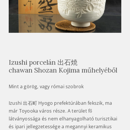
Izushi porcelán 出石焼
chawan Shozan Kojima műhelyéből
Mint a görög, vagy római szobrok
Izushi 出石町 Hyogo prefektúrában fekszik, ma
már Toyooka város része. A terület fő
látványossága és nem elhanyagolható turisztikai
és ipari jellegzetessége a megannyi keramikus