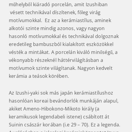
műhelyből kiáradó porcelán, amit Izushiban
vésett technikával díszítenek, főleg virág
motívumokkal. Ez az a kerámiastílus, aminek
alkotói szinte mindig azonos, vagy nagyon
hasonló motívumokkal és technikával dolgoznak
eredetileg bambuszból kialakított eszközökkel
vésték a mintákat. A porcelán kiváló minőségű, a
vékonyabb részeknél háttérvilágításban a
motívumok szinte világítanak. Nagyon kedvelt
kerámia a teások körében.
Az Izushi-yaki sok más japán kerámiastílushoz
hasonlóan koreai bevándorlók munkáján alapul,
akiket Ameno-Hibokono-Mikoto király (a
keramikusok legendabeli istene) csábított át
Suinin császár korában (i.e 29 – 70). Ez a legenda.