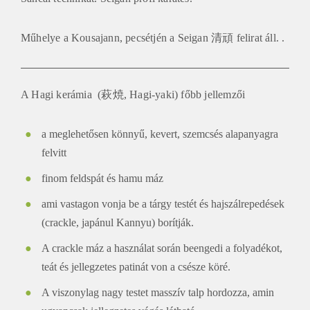
Műhelye a Kousajann, pecsétjén a Seigan 清頑 felirat áll. .
A Hagi kerámia (萩焼, Hagi-yaki) főbb jellemzői
a meglehetősen könnyű, kevert, szemcsés alapanyagra
felvitt
finom feldspát és hamu máz
ami vastagon vonja be a tárgy testét és hajszálrepedések
(crackle, japánul Kannyu) borítják.
A crackle máz a használat során beengedi a folyadékot,
teát és jellegzetes patinát von a csésze köré.
A viszonylag nagy testet masszív talp hordozza, amin