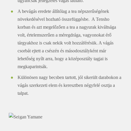
ugyancsak jellegzetes vágás látható.
A bevágás eredete állítólag a tea népszerűségének
növekedésével hozható összefüggésbe. A Tensho
korban és azt megelőzően a tea a nagyurak kiváltsága
volt, értelemszerűen a méregdrága, vagyonokat érő
tárgyakhoz is csak nekik volt hozzáférésük. A vágás
csorbát ejtett a csészén és másodosztályként már
lehetőség nyílt arra, hogy a középosztály tagjai is
megkaparintsák.
Különösen nagy becsben tartott, jól sikerült darabokon a
vágás szerkezeti elem és keresztben négyfelé osztja a
talpat.