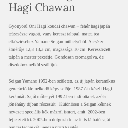
Hagi Chawan
Gyönyörű Oni Hagi koudai chawan – fehér hagi japán
teáscsésze vágott, vagy kereszt talppal, matca tea
elkésztéséhez Yamane Seigan műhelyéből. A csésze
átmérője 12,8-13,3 cm, magassága 10 cm. Keresztezett
talpán a mester pecsétje. Gondosan csomagolva, de
díszdoboz nélkül szállítjuk.
Seigan Yamane 1952-ben született, az új japán keramikus
generáció kiemelkedő képviselője. 1987 óta készít Hagi
kerámiát. Saját műhelyét 1992-ben indította el, azóta
jónéhány díjban részesült. Különösen a Seigan kéknek
nevezett speciális kék mázról ismert, amit 2002-ben
fejlesztett ki. 2005-ben dolgozta ki az itt is látható saját
Sancai technikát. Seigan profi karatés.