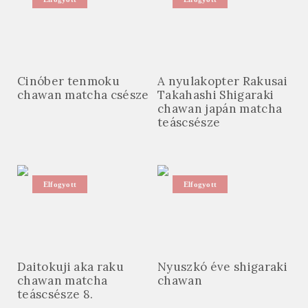
Cinóber tenmoku
A nyulakopter Rakusai
chawan matcha csésze
Takahashi Shigaraki
chawan japán matcha
teáscsésze
Elfogyott
Elfogyott
Daitokuji aka raku
Nyuszkó éve shigaraki
chawan matcha
chawan
teáscsésze 8.