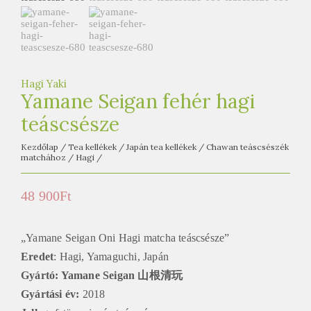
e
t
e
a
h
Hagi Yaki
á
Yamane Seigan fehér hagi
z
teáscsésze
Kezdőlap
/
Tea kellékek
/
Japán tea kellékek
/
Chawan teáscsészék
matchához
/
Hagi
/
48 900
Ft
„Yamane Seigan Oni Hagi matcha teáscsésze”
Eredet
: Hagi, Yamaguchi, Japán
Gyártó: Yamane Seigan 山根清玩
Gyártási év:
2018