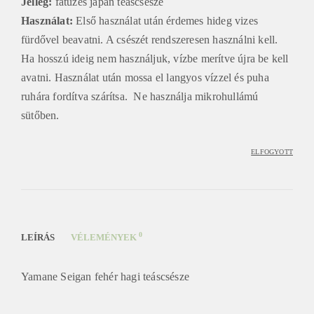
Jelleg:
fatüzes japán teáscsésze
Használat:
Első használat után érdemes hideg vizes
fürdővel beavatni. A csészét rendszeresen használni kell.
Ha hosszú ideig nem használjuk, vízbe merítve újra be kell
avatni. Használat után mossa el langyos vízzel és puha
ruhára fordítva szárítsa. Ne használja mikrohullámú
sütőben.
ELFOGYOTT
0
LEÍRÁS
VÉLEMÉNYEK
Yamane Seigan fehér hagi teáscsésze