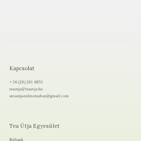
Kapcsolat
+ 36 (20) 261 8851
teautja@teautja.hu
ateautjaonlineteahaz@gmail.com
Tea Útja Egyesület
Rólunk