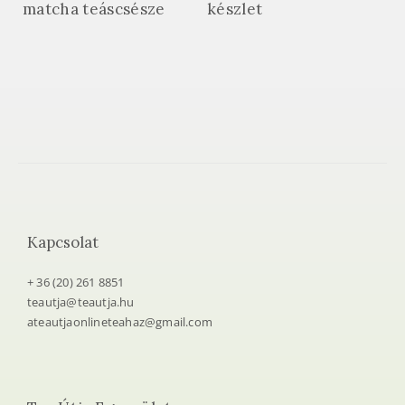
matcha teáscsésze
készlet
Kapcsolat
+ 36 (20) 261 8851
teautja@teautja.hu
ateautjaonlineteahaz@gmail.com