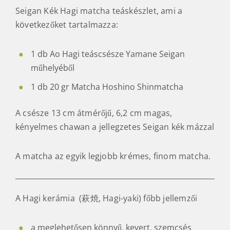
Seigan Kék Hagi matcha teáskészlet, ami a
következőket tartalmazza:
1 db Ao Hagi teáscsésze Yamane Seigan
műhelyéből
1 db 20 gr Matcha Hoshino Shinmatcha
A csésze 13 cm átmérőjű, 6,2 cm magas,
kényelmes chawan a jellegzetes Seigan kék mázzal
A matcha az egyik legjobb krémes, finom matcha.
A Hagi kerámia (萩焼, Hagi-yaki) főbb jellemzői
a meglehetősen könnyű, kevert, szemcsés