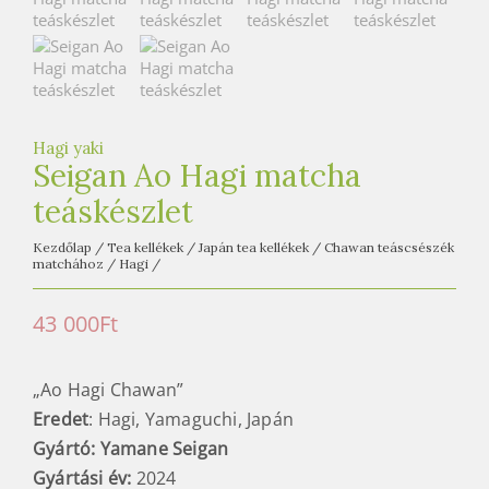
e
t
e
a
h
á
Hagi yaki
Seigan Ao Hagi matcha
z
teáskészlet
Kezdőlap
/
Tea kellékek
/
Japán tea kellékek
/
Chawan teáscsészék
matchához
/
Hagi
/
43 000
Ft
„Ao Hagi Chawan”
Eredet
: Hagi, Yamaguchi, Japán
Gyártó: Yamane Seigan
Gyártási év:
2024