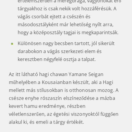
értelemszerűen a méregdrága, vagyonokat érő
tárgyakhoz is csak nekik volt hozzáférésük. A
vágás csorbát ejtett a csészén és
másodosztályként már lehetőség nyílt arra,
hogy a középosztály tagjai is megkaparintsák.
Különösen nagy becsben tartott, jól sikerült
darabokon a vágás szerkezeti elem és
keresztben négyfelé osztja a talpat.
Az itt látható hagi chawan Yamane Seigan
műhelyében a Kousaianban készült, aki a Hagi
mellett más stílusokban is otthonosan mozog. A
csésze enyhe rószaszín elszíneződése a mázba
kevert hamu eredménye, részben
véletlenszerűen, az égetési viszonyoktól függően
alakul ki, és emeli a tárgy értékét.