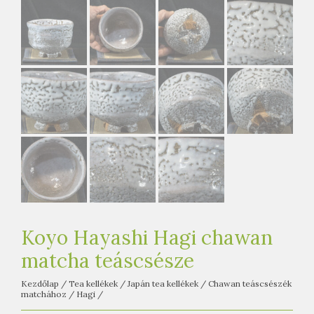
e
t
e
a
h
á
z
Koyo Hayashi Hagi chawan
matcha teáscsésze
Kezdőlap
/
Tea kellékek
/
Japán tea kellékek
/
Chawan teáscsészék