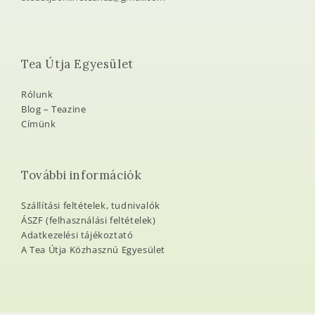
teautja@teautja.hu
ateautjaonlineteahaz@gmail.com
Tea Útja Egyesület
Rólunk
Blog – Teazine
Címünk
További információk
Szállítási feltételek, tudnivalók
ÁSZF (felhasználási feltételek)
Adatkezelési tájékoztató
A Tea Útja Közhasznú Egyesület