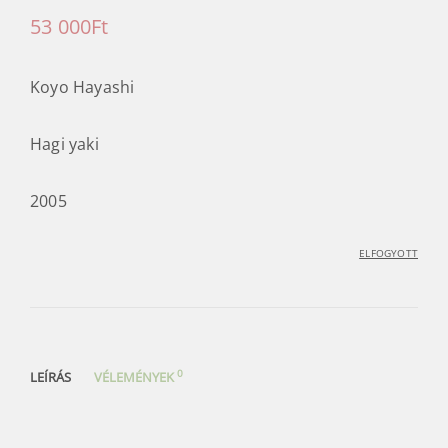
matchához
/
Hagi
/
53 000
Ft
Koyo Hayashi
Hagi yaki
2005
ELFOGYOTT
0
LEÍRÁS
VÉLEMÉNYEK