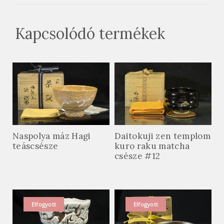
Kapcsolódó termékek
Naspolya máz Hagi
Daitokuji zen templom
teáscsésze
kuro raku matcha
csésze #12
Elfogyott
Elfogyott