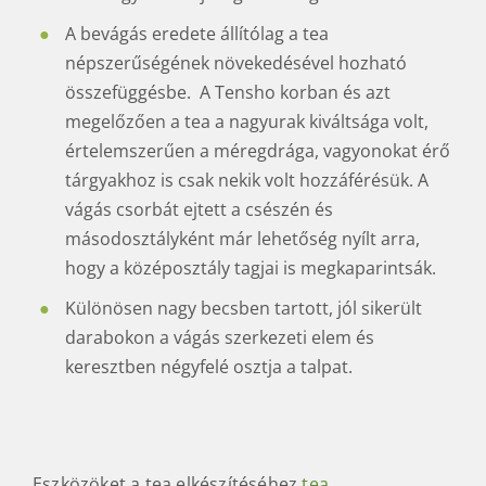
A bevágás eredete állítólag a tea
népszerűségének növekedésével hozható
összefüggésbe. A Tensho korban és azt
megelőzően a tea a nagyurak kiváltsága volt,
értelemszerűen a méregdrága, vagyonokat érő
tárgyakhoz is csak nekik volt hozzáférésük. A
vágás csorbát ejtett a csészén és
másodosztályként már lehetőség nyílt arra,
hogy a középosztály tagjai is megkaparintsák.
Különösen nagy becsben tartott, jól sikerült
darabokon a vágás szerkezeti elem és
keresztben négyfelé osztja a talpat.
Eszközöket a tea elkészítéséhez
tea