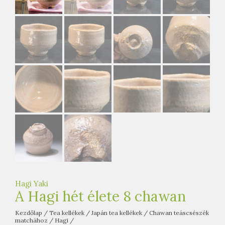
e
t
e
a
h
á
z
Hagi Yaki
A Hagi hét élete 8 chawan
Kezdőlap
/
Tea kellékek
/
Japán tea kellékek
/
Chawan teáscsészék
matchához
/
Hagi
/