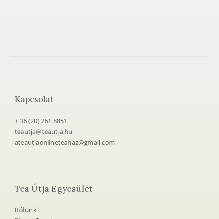
Kapcsolat
+ 36 (20) 261 8851
teautja@teautja.hu
ateautjaonlineteahaz@gmail.com
Tea Útja Egyesület
Rólunk