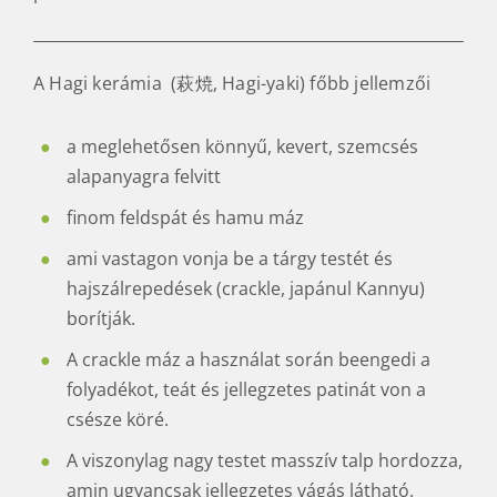
A Hagi kerámia (萩焼, Hagi-yaki) főbb jellemzői
a meglehetősen könnyű, kevert, szemcsés
alapanyagra felvitt
finom feldspát és hamu máz
ami vastagon vonja be a tárgy testét és
hajszálrepedések (crackle, japánul Kannyu)
borítják.
A crackle máz a használat során beengedi a
folyadékot, teát és jellegzetes patinát von a
csésze köré.
A viszonylag nagy testet masszív talp hordozza,
amin ugyancsak jellegzetes vágás látható.