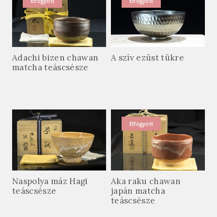
Elfogyott
Elfogyott
Adachi bizen chawan
A szív ezüst tükre
matcha teáscsésze
Elfogyott
Naspolya máz Hagi
Aka raku chawan
teáscsésze
japán matcha
teáscsésze