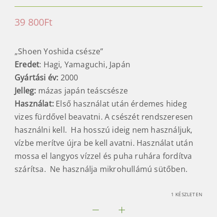
39 800
Ft
„Shoen Yoshida csésze”
Eredet
: Hagi, Yamaguchi, Japán
Gyártási év:
2000
Jelleg:
mázas japán teáscsésze
Használat:
Első használat után érdemes hideg
vizes fürdővel beavatni. A csészét rendszeresen
használni kell. Ha hosszú ideig nem használjuk,
vízbe merítve újra be kell avatni. Használat után
mossa el langyos vízzel és puha ruhára fordítva
szárítsa. Ne használja mikrohullámú sütőben.
1 KÉSZLETEN