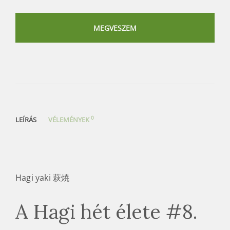
A
Hagi
hét
MEGVESZEM
élete
8
chawan
mennyiség
0
LEÍRÁS
VÉLEMÉNYEK
Hagi yaki 萩焼
A Hagi hét élete #8.