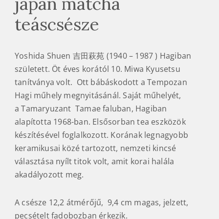
japán matcha
teáscsésze
Yoshida Shuen 吉田萩苑 (1940 – 1987 ) Hagiban
született. Öt éves korától 10. Miwa Kyusetsu
tanítványa volt. Ott bábáskodott a Tempozan
Hagi műhely megnyitásánál. Saját műhelyét,
a Tamaryuzant Tamae faluban, Hagiban
alapította 1968-ban. Elsősorban tea eszközök
készítésével foglalkozott. Korának legnagyobb
keramikusai közé tartozott, nemzeti kincsé
választása nyílt titok volt, amit korai halála
akadályozott meg.
A csésze 12,2 átmérőjű, 9,4 cm magas, jelzett,
pecsételt fadobozban érkezik.