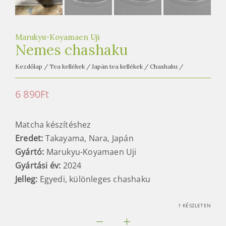
e
t
e
Marukyu-Koyamaen Uji
a
Nemes chashaku
h
á
Kezdőlap
/
Tea kellékek
/
Japán tea kellékek
/
Chashaku
/
z
6 890
Ft
Matcha készítéshez
Eredet:
Takayama, Nara, Japán
Gyártó:
Marukyu-Koyamaen Uji
Gyártási év:
2024
Jelleg:
Egyedi, különleges chashaku
1 KÉSZLETEN