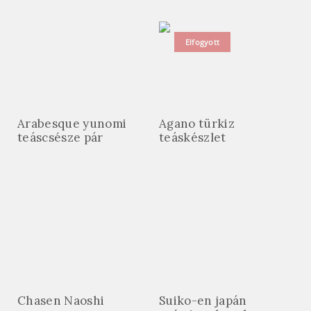
Elfogyott
Arabesque yunomi
Agano türkiz
teáscsésze pár
teáskészlet
Chasen Naoshi
Suiko-en japán