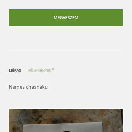
Nemes
chashaku
mennyiség
MEGVESZEM
0
LEÍRÁS
VÉLEMÉNYEK
Nemes chashaku