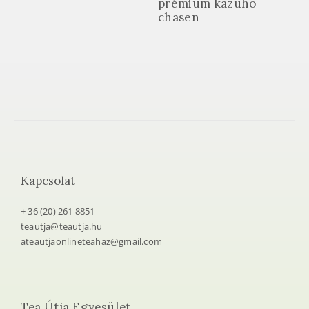
prémium kazuho
chasen
Kapcsolat
+ 36 (20) 261 8851
teautja@teautja.hu
ateautjaonlineteahaz@gmail.com
Tea Útja Egyesület