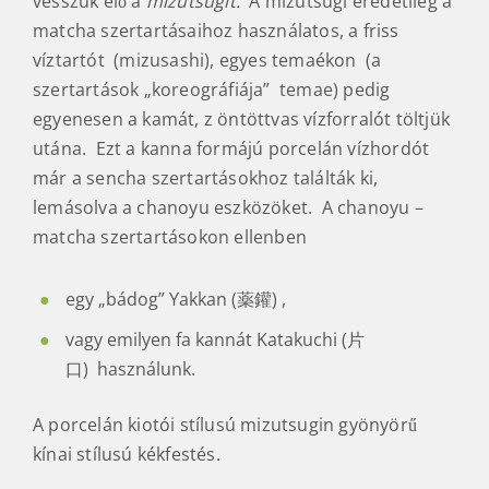
vesszük elő a
mizutsugit.
A mizutsugi eredetileg a
matcha szertartásaihoz használatos, a friss
víztartót (mizusashi), egyes temaékon (a
szertartások „koreográfiája” temae) pedig
egyenesen a kamát, z öntöttvas vízforralót töltjük
utána. Ezt a kanna formájú porcelán vízhordót
már a sencha szertartásokhoz találták ki,
lemásolva a chanoyu eszközöket. A chanoyu –
matcha szertartásokon ellenben
egy „bádog” Yakkan (薬鑵) ,
vagy emilyen fa kannát Katakuchi (片
口) használunk.
A porcelán kiotói stílusú mizutsugin gyönyörű
kínai stílusú kékfestés.