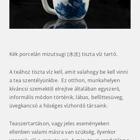
Kék porcelán mizutsugi (水次) tiszta víz tartó.
A teához tiszta víz kell, amit valahogy be kell vinni
a tea szentélyünkbe. Ez otthon, munkahelyen
kíváncsi szemektől elrejtve általában egyszerű,
informális módon történik, lábas, befőttesüveg,
üvegkancsó a hűséges vízhordó társaink.
Teaszertartáson, vagy jeles eseményeken
ellenben valami másra van szükség, ilyenkor