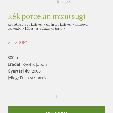
e
t
e
Kék porcelán mizutsugi
a
Kezdőlap
/
Tea kellékek
/
Japán tea kellékek
/
Chanoyu
h
eszközök
/
Mizushashi tiszta víz tartó
/
á
z
21 200
Ft
300 ml
Eredet:
Kyoto, Japán
Gyártási év:
2000
Jelleg:
Friss víz tartó
Kék
porcelán
mizutsugi