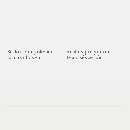
Suiko-en nyolcvan
Arabesque yunomi
szálas chasen
teáscsésze pár