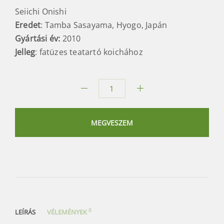
Seiichi Onishi
Eredet
: Tamba Sasayama, Hyogo, Japán
Gyártási év:
2010
Jelleg
: fatüzes teatartó koichához
Tamba
hamumázas
chaire
MEGVESZEM
mennyiség
0
LEÍRÁS
VÉLEMÉNYEK