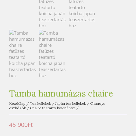
e
t
e
a
h
á
z
Tamba hamumázas chaire
Kezdőlap
/
Tea kellékek
/
Japán tea kellékek
/
Chanoyu
eszközök
/
Chaire teatartó koichához
/
45 900
Ft