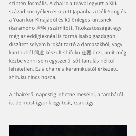
szintén formális. A chaire a teával együtt a XIII.
század környékén érkezett Japánba a Déli-Song és
a Yuan kor Kínájából és különleges kincsnek
(karamono 唐物 ) számított. Titokzatosságát egy
még az eddigieknéál is formálisabb gazdagon
díszített selyem brokát tartó a damaszkból, vagy
kantouból 間道 készült shifuku 仕覆 őrzi, amit még
kézbe venni sem egyszerű, sőt tanulás nélkül
lehetetlen. Ez a chaire a keramikustól érkezett,
shifuku nincs hozzá.
A chairéről napestig lehetne mesélni, a tambáról
is, de most igyunk egy teát, csak úgy.