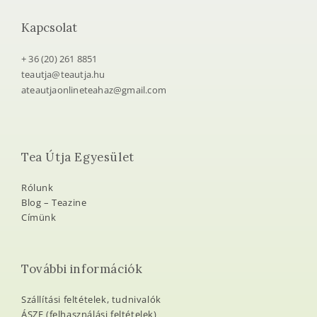
Kapcsolat
+ 36 (20) 261 8851
teautja@teautja.hu
ateautjaonlineteahaz@gmail.com
Tea Útja Egyesület
Rólunk
Blog – Teazine
Címünk
További információk
Szállítási feltételek, tudnivalók
ÁSZF (felhasználási feltételek)