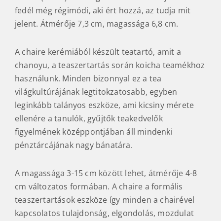
fedél még régimódi, aki ért hozzá, az tudja mit
jelent. Átmérője 7,3 cm, magassága 6,8 cm.
A chaire kerémiából készült teatartó, amit a
chanoyu, a teaszertartás során koicha teamékhoz
használunk. Minden bizonnyal ez a tea
világkultúrájának legtitokzatosabb, egyben
leginkább talányos eszköze, ami kicsiny mérete
ellenére a tanulók, gyűjtők teakedvelők
figyelmének középpontjában áll mindenki
pénztárcájának nagy bánatára.
A magassága 3-15 cm között lehet, átmérője 4-8
cm változatos formában. A chaire a formális
teaszertartások eszköze így minden a chairével
kapcsolatos tulajdonság, elgondolás, mozdulat