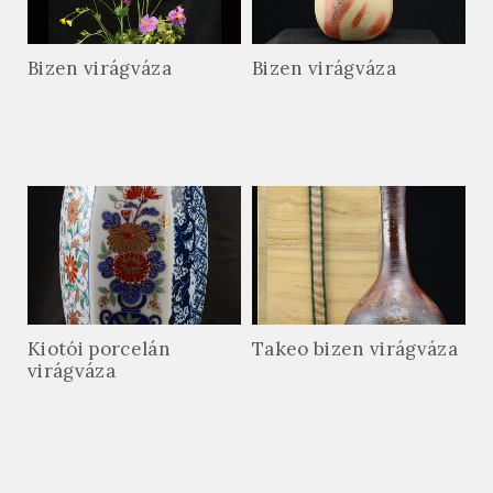
Bizen virágváza
Bizen virágváza
Kiotói porcelán
Takeo bizen virágváza
virágváza