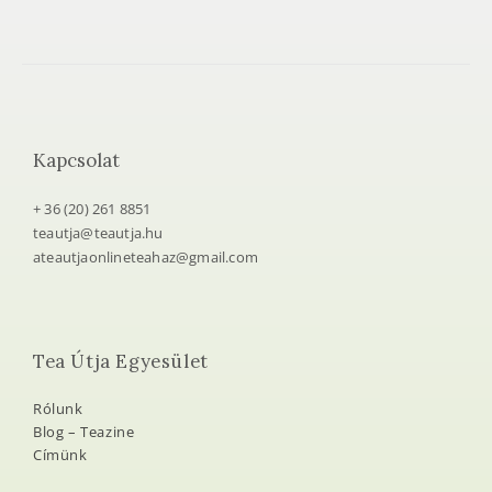
Kapcsolat
+ 36 (20) 261 8851
teautja@teautja.hu
ateautjaonlineteahaz@gmail.com
Tea Útja Egyesület
Rólunk
Blog – Teazine
Címünk