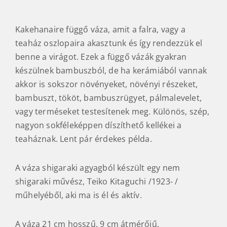
Kakehanaire függő váza, amit a falra, vagy a
teaház oszlopaira akasztunk és így rendezzük el
benne a virágot. Ezek a függő vázák gyakran
készülnek bambuszból, de ha kerámiából vannak
akkor is sokszor növényeket, növényi részeket,
bambuszt, tököt, bambuszrügyet, pálmalevelet,
vagy terméseket testesítenek meg. Különös, szép,
nagyon sokféleképpen díszíthető kellékei a
teaháznak. Lent pár érdekes példa.
A váza shigaraki agyagból készült egy nem
shigaraki művész, Teiko Kitaguchi /1923- /
műhelyéből, aki ma is él és aktív.
A váza 21 cm hosszű, 9 cm átmérőjű.