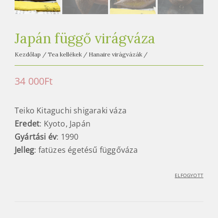
e
t
e
Japán függő virágváza
a
h
Kezdőlap
/
Tea kellékek
/
Hanaire virágvázák
/
á
z
34 000
Ft
Teiko Kitaguchi shigaraki váza
Eredet
: Kyoto, Japán
Gyártási év
: 1990
Jelleg
: fatüzes égetésű függőváza
ELFOGYOTT