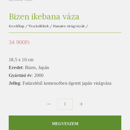
e
t
Bizen ikebana váza
e
a
Kezdőlap
/
Tea kellékek
/
Hanaire virágvázák
/
h
á
34 900
Ft
z
18,5 x 10 cm
Eredet
: Bizen, Japán
Gyártási év
: 2000
Jelleg
: Fatüzelésű kemencében égetett japán virágváza
Bizen
ikebana
váza
MEGVESZEM
mennyiség