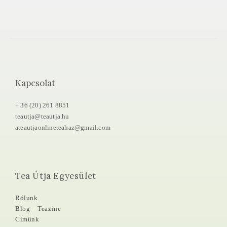
Kapcsolat
+ 36 (20) 261 8851
teautja@teautja.hu
ateautjaonlineteahaz@gmail.com
Tea Útja Egyesület
Rólunk
Blog – Teazine
Címünk