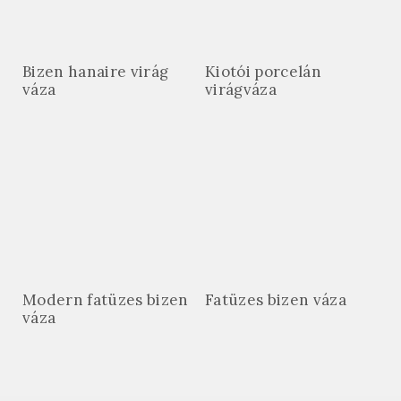
Bizen hanaire virág
Kiotói porcelán
váza
virágváza
Modern fatüzes bizen
Fatüzes bizen váza
váza