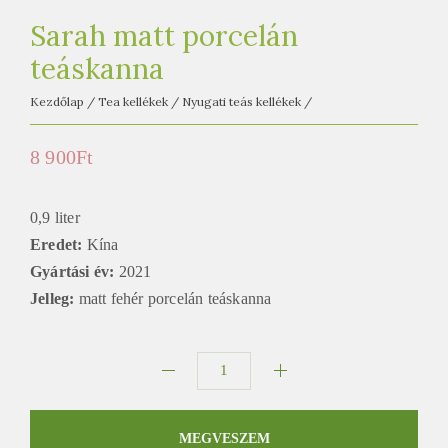
e
t
Sarah matt porcelán
e
teáskanna
a
Kezdőlap
/
Tea kellékek
/
Nyugati teás kellékek
/
h
á
8 900
Ft
z
0,9 liter
Eredet:
Kína
Gyártási év:
2021
Jelleg:
matt fehér porcelán teáskanna
Sarah
matt
porcelán
MEGVESZEM
teáskanna