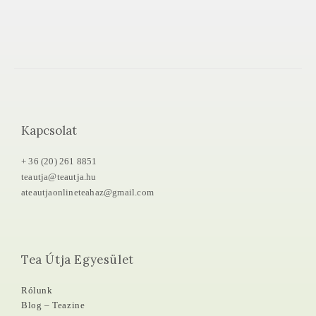
Kapcsolat
+ 36 (20) 261 8851
teautja@teautja.hu
ateautjaonlineteahaz@gmail.com
Tea Útja Egyesület
Rólunk
Blog – Teazine