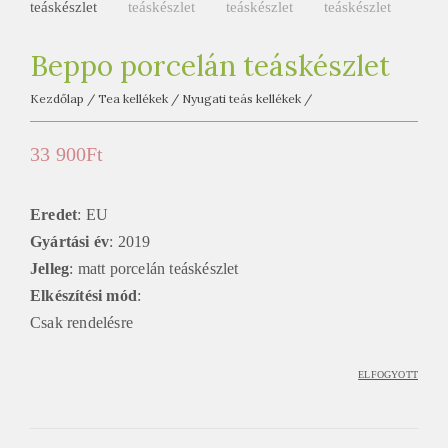
e
t
e
Beppo porcelán teáskészlet
a
Kezdőlap
/
Tea kellékek
/
Nyugati teás kellékek
/
h
á
33 900
Ft
z
Eredet
: EU
Gyártási év
: 2019
Jelleg
: matt porcelán teáskészlet
Elkészítési mód
:
Csak rendelésre
ELFOGYOTT