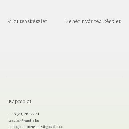
Riku teáskészlet
Fehér nyár tea készlet
Kapcsolat
+ 36 (20) 261 8851
teautja@teautja.hu
ateautjaonlineteahaz@gmail.com