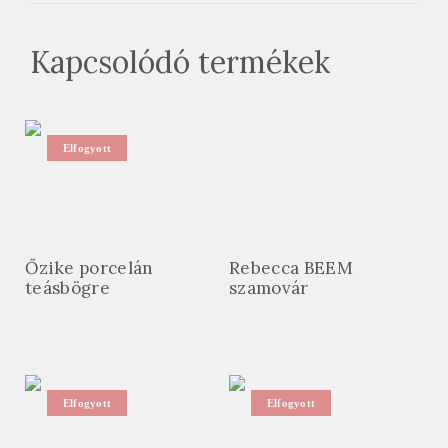
Kapcsolódó termékek
Elfogyott
Őzike porcelán
Rebecca BEEM
teásbögre
szamovár
Elfogyott
Elfogyott