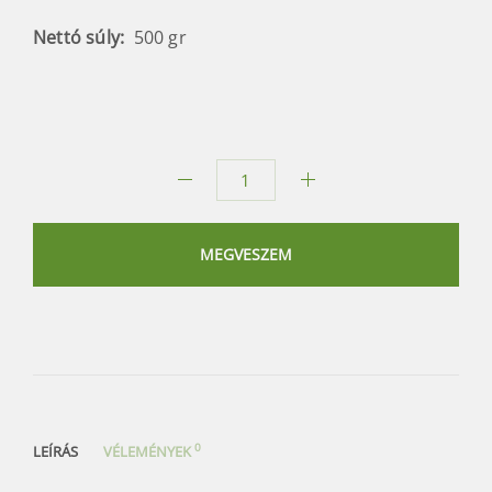
Nettó súly:
500 gr
Kurupí
clasica mate
tea
MEGVESZEM
mennyiség
0
LEÍRÁS
VÉLEMÉNYEK