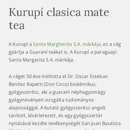
Kurupí clasica mate
tea
A Kurupí a
Santa Mar
gherita S.A. márkája,
ez a cég
gyártja a Guaraní teákat is. A Kurupí a paraguayi
Santa Margarita S.A. márkája.
A céget 50 éve indította el Dr. Oscar Esteban
Benítez Rapetti (Don Coco) biokémikus,
gyógyszerész, aki a guaraní néphagyomágy
gyógynövényeit vizsgálta tudományos
alapossággal. A kutató gyógyszerész angolt
tanított, kísérletezett, és egy gyógyszertár
nyitásával kezdte tevékenységét San Juan Bautista
Misiónesben, ami hamarosan egy herbatea