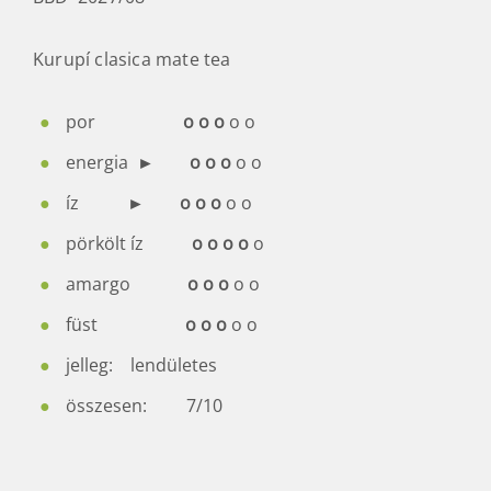
Kurupí clasica mate tea
por
o o o
o o
energia ►
o o o
o
o
íz ►
o o o
o o
pörkölt íz
o o o o
o
amargo
o o o
o o
füst
o o o
o o
jelleg: lendületes
összesen: 7/10