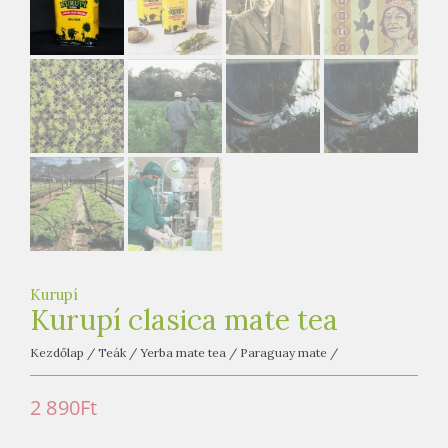
e
t
e
a
h
á
z
Kurupí
Kurupí clasica mate tea
Kezdőlap
/
Teák
/
Yerba mate tea
/
Paraguay mate
/
2 890
Ft