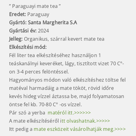
” Paraguayi mate tea ”
Eredet:
Paraguay
Gyártó: Santa Margherita S.A
Gyártási év:
2024
Jelleg:
Organikus, szárral kevert mate tea
Elkészítési mód
:
Fél liter tea elkészítéséhez használjon 1
teáskanálnyi keveréket, lágy, tisztított vizet 70 C°-
on 3-4 perces felöntéssel.
Hagyományos módon való elkészítéshez töltse fel
matéval harmadáig a mate tököt, rövid időre
kevés hideg vízzel áztassa be, majd folyamatosan
öntse fel kb. 70-80 C° -os vízzel.
Pár szó a yerba
matéról itt.>>>>>>
A mate elkészítéséről i
tt olvashatnak.>>>>>
Itt pedig a
mate eszközeit vásárolhatják meg.>>>>