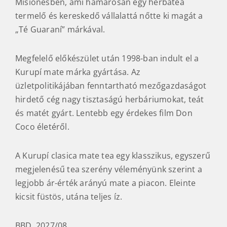
termelő és kereskedő vállalattá nőtte ki magát a
„Té Guaraní” márkával.
Megfelelő előkészület után 1998-ban indult el a
Kurupí mate márka gyártása. Az
üzletpolitikájában fenntartható mezőgazdaságot
hirdető cég nagy tisztaságú herbáriumokat, teát
és matét gyárt. Lentebb egy érdekes film Don
Coco életéről.
A Kurupí clasica mate tea egy klasszikus, egyszerű
megjelenésű tea szerény véleményünk szerint a
legjobb ár-érték arányú mate a piacon. Eleinte
kicsit füstös, utána teljes íz.
BBD 2027/08