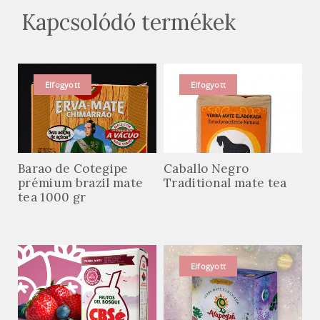
Kapcsolódó termékek
Elfogyott
Elfogyott
Barao de Cotegipe
Caballo Negro
prémium brazil mate
Traditional mate tea
tea 1000 gr
Elfogyott