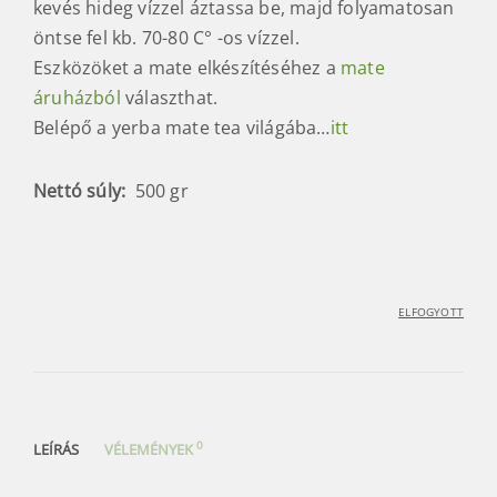
kevés hideg vízzel áztassa be, majd folyamatosan
öntse fel kb. 70-80 C° -os vízzel.
Eszközöket a mate elkészítéséhez a
mate
áruházból
választhat.
Belépő a yerba mate tea világába…
itt
Nettó súly:
500 gr
ELFOGYOTT
0
LEÍRÁS
VÉLEMÉNYEK