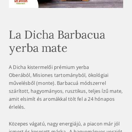
La Dicha Barbacua
yerba mate
A Dicha kistermelői prémium yerba
Oberából, Misiones tartományból, ökológiai
művelésből (monte). Barbacuá módszerrel
szárított, hagyományos, rusztikus, teljes ízű mate,
amit elsimít és aromákkal tölt fel a 24 hónapos
érlelés.
Közepes vágatú, nagy energiájú, a piacon már jól
ismert és keresett márka. A hagyományos verziót