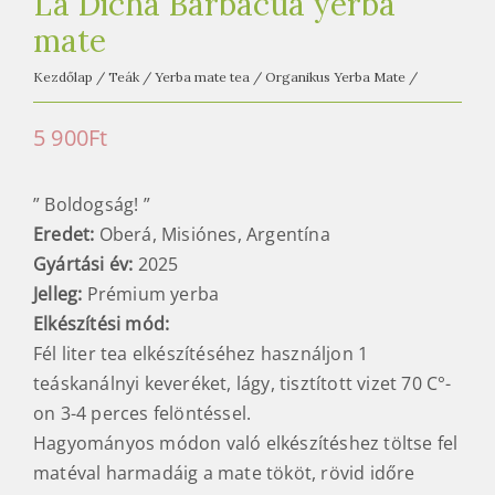
La Dicha Barbacua yerba
mate
Kezdőlap
/
Teák
/
Yerba mate tea
/
Organikus Yerba Mate
/
5 900
Ft
” Boldogság! ”
Eredet:
Oberá, Misiónes, Argentína
Gyártási év:
2025
Jelleg:
Prémium yerba
Elkészítési mód
:
Fél liter tea elkészítéséhez használjon 1
teáskanálnyi keveréket, lágy, tisztított vizet 70 C°-
on 3-4 perces felöntéssel.
Hagyományos módon való elkészítéshez töltse fel
matéval harmadáig a mate tököt, rövid időre