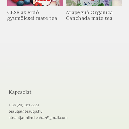
CBSé az erdő
Arapeguá Organica
gyümölcsei mate tea
Canchada mate tea
Kapcsolat
+ 36 (20) 261 8851
teautja@teautja.hu
ateautjaonlineteahaz@gmail.com