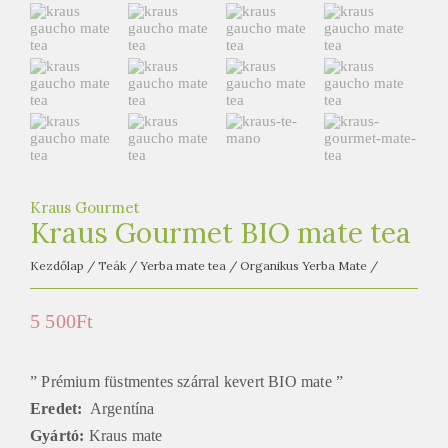
e
t
e
a
h
á
z
Kraus Gourmet
Kraus Gourmet BIO mate tea
Kezdőlap
/
Teák
/
Yerba mate tea
/
Organikus Yerba Mate
/
5 500
Ft
” Prémium füstmentes szárral kevert BIO mate ”
Eredet:
Argentína
Gyártó:
Kraus mate