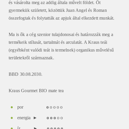
és vásárolta meg az addig általa művelt földet. Öt
gyermekük született, közöttük Juan Angel és Roman
összefogtak és folytatták az apjuk által elkezdett munkát.
Ma is ők a cég szenior tulajdonosai és határozzák meg a
termékeik stílusát, tartalmát és arculatát. A Kraus teái
(egyébként valódi teát is termelnek) organikus művelésű
területekről származnak.
BBD 30.08.2030.
Kraus Gourmet BIO mate tea
por
o
o
o o o
energia ►
o o o
o
o
íz ►
o o o o o