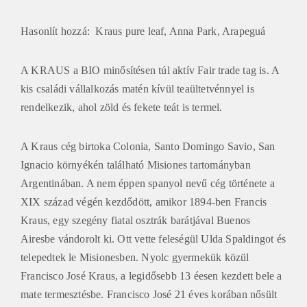
Hasonlít hozzá: Kraus pure leaf, Anna Park, Arapeguá
A KRAUS a BIO minősítésen túl aktív Fair trade tag is. A
kis családi vállalkozás matén kívül teaültetvénnyel is
rendelkezik, ahol zöld és fekete teát is termel.
A Kraus cég birtoka Colonia, Santo Domingo Savio, San
Ignacio környékén található Misiones tartományban
Argentinában. A nem éppen spanyol nevű cég története a
XIX század végén kezdődött, amikor 1894-ben Francis
Kraus, egy szegény fiatal osztrák barátjával Buenos
Airesbe vándorolt ki. Ott vette feleségül Ulda Spaldingot és
telepedtek le Misionesben. Nyolc gyermekük közül
Francisco José Kraus, a legidősebb 13 éesen kezdett bele a
mate termesztésbe. Francisco José 21 éves korában nősült