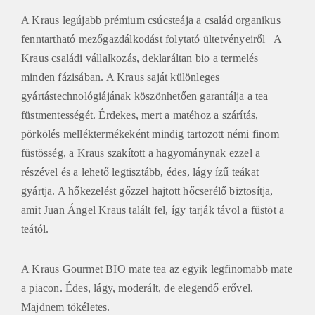
A Kraus legújabb prémium csúcsteája a család organikus
fenntartható mezőgazdálkodást folytató ültetvényeiről A
Kraus családi vállalkozás, deklaráltan bio a termelés
minden fázisában. A Kraus saját különleges
gyártástechnológiájának köszönhetően garantálja a tea
füstmentességét. Érdekes, mert a matéhoz a szárítás,
pörkölés melléktermékeként mindig tartozott némi finom
füstösség, a Kraus szakított a hagyománynak ezzel a
részével és a lehető legtisztább, édes, lágy ízű teákat
gyártja. A hőkezelést gőzzel hajtott hőcserélő biztosítja,
amit Juan Ángel Kraus talált fel, így tarják távol a füstöt a
teától.
A Kraus Gourmet BIO mate tea az egyik legfinomabb mate
a piacon. Édes, lágy, moderált, de elegendő erővel.
Majdnem tökéletes.