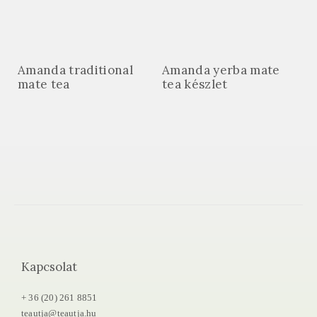
Amanda traditional
Amanda yerba mate
mate tea
tea készlet
Kapcsolat
+ 36 (20) 261 8851
teautja@teautja.hu