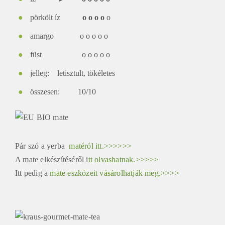
pörkölt íz
o o o o
o
amargo
o o
o
o o
füst
o o o o o
jelleg: letisztult, tökéletes
összesen: 10/10
Pár szó a yerba
matéról itt.>>>>>>
A mate elkészítéséről i
tt olvashatnak.>>>>>
Itt pedig a
mate eszközeit vásárolhatják meg.>>>>