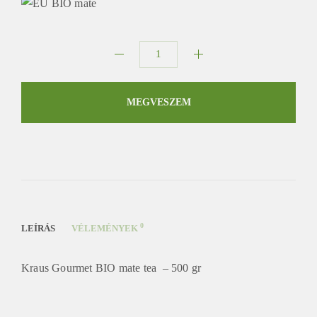
Kraus
Gourmet
BIO
MEGVESZEM
mate
tea
mennyiség
0
LEÍRÁS
VÉLEMÉNYEK
Kraus Gourmet BIO mate tea – 500 gr