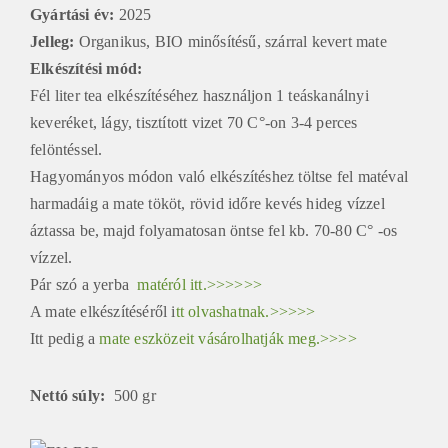
Gyártási év:
2025
Jelleg:
Organikus, BIO minősítésű, szárral kevert mate
Elkészítési mód
:
Fél liter tea elkészítéséhez használjon 1 teáskanálnyi
keveréket, lágy, tisztított vizet 70 C°-on 3-4 perces
felöntéssel.
Hagyományos módon való elkészítéshez töltse fel matéval
harmadáig a mate tököt, rövid időre kevés hideg vízzel
áztassa be, majd folyamatosan öntse fel kb. 70-80 C° -os
vízzel.
Pár szó a yerba
matéról itt.>>>>>>
A mate elkészítéséről i
tt olvashatnak.>>>>>
Itt pedig a
mate eszközeit vásárolhatják meg.>>>>
Nettó súly:
500 gr