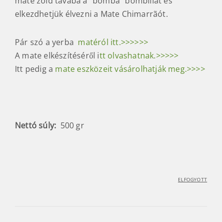
mate zöld tavába a “bomba” bombillát és
elkezdhetjük élvezni a Mate Chimarrãót.
Pár szó a yerba
matéról itt.>>>>>>
A mate elkészítéséről i
tt olvashatnak.>>>>>
Itt pedig a
mate eszközeit vásárolhatják meg.>>>>
Nettó súly:
500 gr
ELFOGYOTT