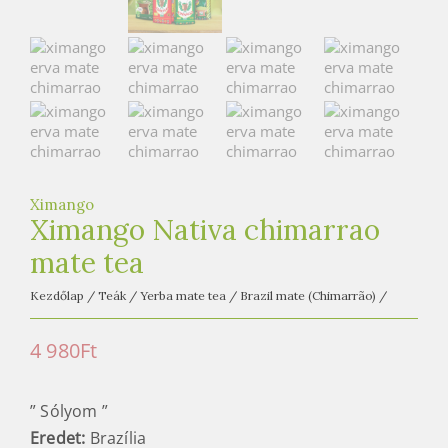
e
t
e
a
h
á
z
Ximango
Ximango Nativa chimarrao
mate tea
Kezdőlap
/
Teák
/
Yerba mate tea
/
Brazil mate (Chimarrão)
/
4 980
Ft
” Sólyom ”
Eredet:
Brazília