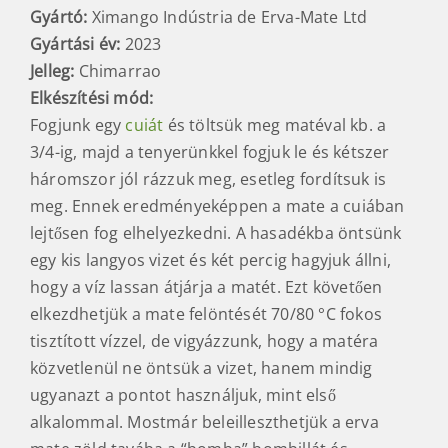
Gyártó:
Ximango Indústria de Erva-Mate Ltd
Gyártási év:
2023
Jelleg:
Chimarrao
Elkészítési mód
:
Fogjunk egy
cuiát
és töltsük meg matéval kb. a
3/4-ig, majd a tenyerünkkel fogjuk le és kétszer
háromszor jól rázzuk meg, esetleg fordítsuk is
meg. Ennek eredményeképpen a mate a cuiában
lejtősen fog elhelyezkedni. A hasadékba öntsünk
egy kis langyos vizet és két percig hagyjuk állni,
hogy a víz lassan átjárja a matét. Ezt követően
elkezdhetjük a mate felöntését 70/80 °C fokos
tisztított vízzel, de vigyázzunk, hogy a matéra
közvetlenül ne öntsük a vizet, hanem mindig
ugyanazt a pontot használjuk, mint első
alkalommal. Mostmár beleilleszthetjük a erva