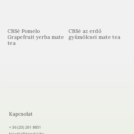
CBSé Pomelo
CBSé az erdő
Grapefruit yerba mate
gyümölcsei mate tea
tea
Kapcsolat
+ 36 (20) 261 8851
teautja@teautja.hu