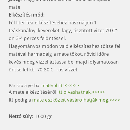
mate
Elkészítési mód
:
Fél liter tea elkészítéséhez használjon 1
teáskanálnyi keveréket, lágy, tisztított vizet 70 C°-
on 3-4 perces felöntéssel.
Hagyományos módon való elkészítéshez töltse fel
matéval harmadáig a mate tököt, rövid időre
kevés hideg vízzel áztassa be, majd folyamatosan
öntse fel kb. 70-80 C° -os vízzel.
Pár szó a yerba
matéról itt.>>>>>>
A mate elkészítéséről i
tt olvashatnak.>>>>>
Itt pedig a
mate eszközeit vásárolhatják meg.>>>>
Nettó súly:
1000 gr