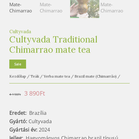
e
t
e
a
Cultyvada
h
Cultyvada Traditional
á
Chimarrao mate tea
z
Sale
Kezdőlap
/
Teák
/
Yerba mate tea
/
Brazil mate (Chimarrão)
/
Original
Current
3 890
Ft
4 190
Ft
price
price
Eredet:
Brazília
was:
is:
Gyártó:
Cultyvada
4
3
Gyártási év:
2024
190Ft.
890Ft.
Jelleg:
Hagyományos Chimarrao brazil típusú