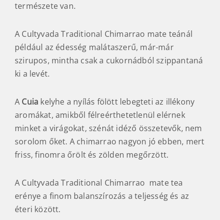
természete van.
A Cultyvada Traditional Chimarrao mate teánál
például az édesség malátaszerű, már-már
szirupos, mintha csak a cukornádból szippantaná
ki a levét.
A
Cuia
kelyhe a nyílás fölött lebegteti az illékony
aromákat, amikből félreérthetetlenül elérnek
minket a virágokat, szénát idéző összetevők, nem
sorolom őket. A chimarrao nagyon jó ebben, mert
friss, finomra őrölt és zölden megőrzött.
A Cultyvada Traditional Chimarrao mate tea
erénye a finom balanszírozás a teljesség és az
éteri között.