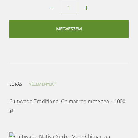
Cultyvada
Traditional
Chimarrao
MEGVESZEM
mate
tea
mennyiség
0
LEÍRÁS
VÉLEMÉNYEK
Cultyvada Traditional Chimarrao mate tea – 1000
gr