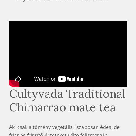
Cultyvada Traditional
Chimarrao mate tea
Aki csak a tömény vegetális, iszaposan édes, de
friss és frissítő érzeteket vélte felismerni a