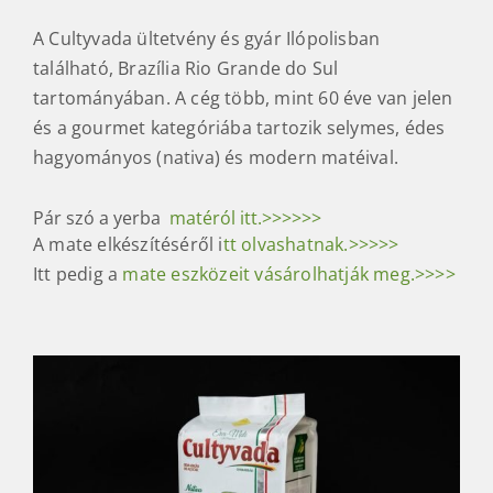
A Cultyvada ültetvény és gyár Ilópolisban
található, Brazília Rio Grande do Sul
tartományában. A cég több, mint 60 éve van jelen
és a gourmet kategóriába tartozik selymes, édes
hagyományos (nativa) és modern matéival.
Pár szó a yerba
matéról itt.>>>>>>
A mate elkészítéséről i
tt olvashatnak.>>>>>
Itt pedig a
mate eszközeit vásárolhatják meg.>>>>