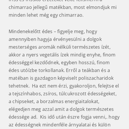
chimarrao jellegű matékban, most elmondjuk mi
minden lehet még egy chimarrao.
Mindenekelőtt édes – figyelje meg, hogy
amennyiben hagyja érvényesülni a dolgok
mesterséges aromák nélküli természetes ízét,
akkor a nyers vegetális ízek mindig enyhe, finom
édességgel kezdődnek, egyben hosszú, finom
édes utóízbe torkollanak. Erről a teákban és a
matéban is gazdagon képviselt poliszacharidok
tehetnek. Ha ezt nem érzi, gyakoroljon, felejtse el
a tejszínhabos, zsíros, túlcukrozott édességeket,
a chipseket, a borzalmas energiaitalokat,
elégedjen meg azzal amit a dolgok természetes
édessége ad. Kis idő után észre fogja venni,. hogy
az édességnek mindenféle árnyalatai és külön