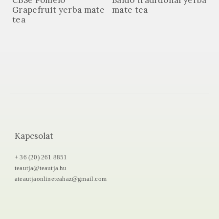
CBSé Pomelo
Baldo traditional yerba
Grapefruit yerba mate
mate tea
tea
Kapcsolat
+ 36 (20) 261 8851
teautja@teautja.hu
ateautjaonlineteahaz@gmail.com