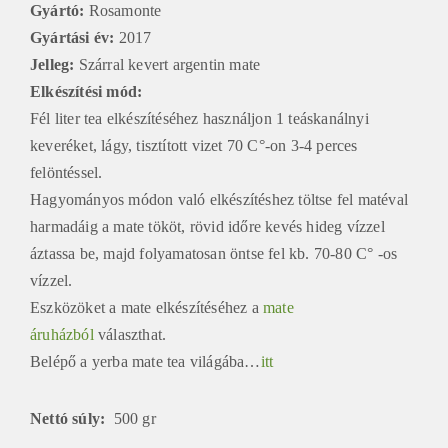
Gyártó:
Rosamonte
Gyártási év:
2017
Jelleg:
Szárral kevert argentin mate
Elkészítési mód
:
Fél liter tea elkészítéséhez használjon 1 teáskanálnyi
keveréket, lágy, tisztított vizet 70 C°-on 3-4 perces
felöntéssel.
Hagyományos módon való elkészítéshez töltse fel matéval
harmadáig a mate tököt, rövid időre kevés hideg vízzel
áztassa be, majd folyamatosan öntse fel kb. 70-80 C° -os
vízzel.
Eszközöket a mate elkészítéséhez a
mate
áruházból
választhat.
Belépő a yerba mate tea világába…
itt
Nettó súly:
500 gr