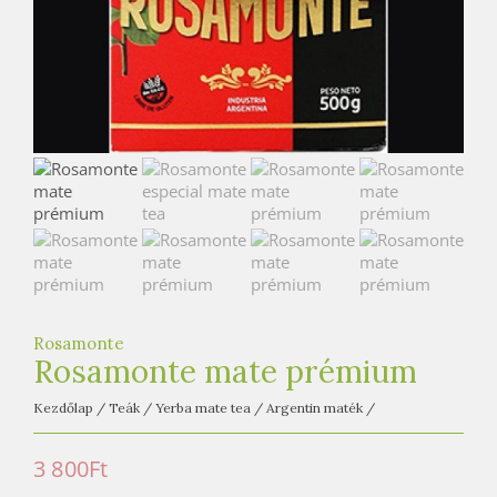
e
t
e
a
h
á
z
Rosamonte
Rosamonte mate prémium
Kezdőlap
/
Teák
/
Yerba mate tea
/
Argentin maték
/
3 800
Ft