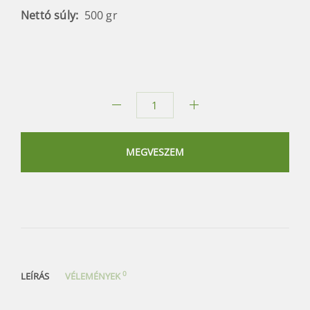
Nettó súly:
500 gr
Rosamonte
mate
prémium
MEGVESZEM
mennyiség
0
LEÍRÁS
VÉLEMÉNYEK