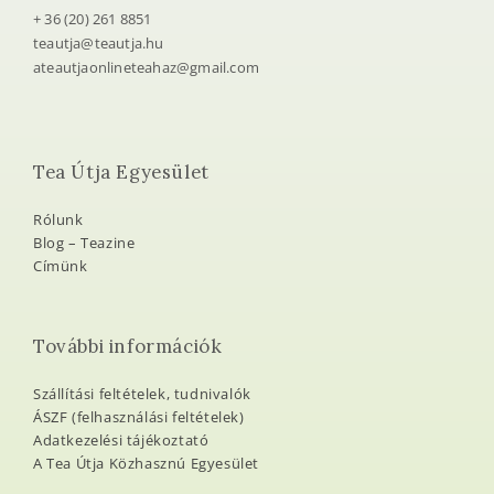
+ 36 (20) 261 8851
teautja@teautja.hu
ateautjaonlineteahaz@gmail.com
Tea Útja Egyesület
Rólunk
Blog – Teazine
Címünk
További információk
Szállítási feltételek, tudnivalók
ÁSZF (felhasználási feltételek)
Adatkezelési tájékoztató
A Tea Útja Közhasznú Egyesület