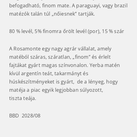
befogadható, finom mate. A paraguayi, vagy brazil
matézók talán túl „nőiesnek” tartják.
80 % levél, 5% finomra őrölt levél (por), 15 % szár
A Rosamonte egy nagy agrár vállalat, amely
matéból száras, száratlan, „finom” és érlelt
fajtákat gyárt magas színvonalon. Yerba matén
kívül argentín teát, takarmányt és
húskészítményeket is gyárt, de a lényeg, hogy
matéja a piac egyik legjobban súlyozott,
tiszta teája.
BBD 2028/08