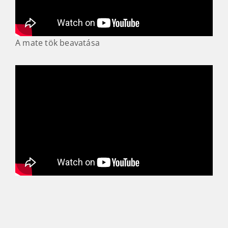
A mate tök beavatása