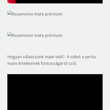
Hogyan válasszunk mate teát? A videó a yerba
mate érlelésének fontosságáról szól.