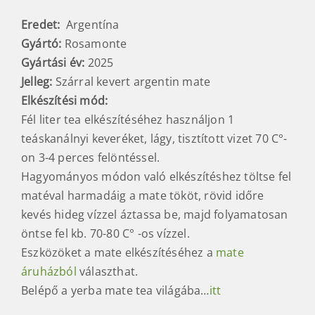
Eredet:
Argentína
Gyártó:
Rosamonte
Gyártási év:
2025
Jelleg:
Szárral kevert argentin mate
Elkészítési mód
:
Fél liter tea elkészítéséhez használjon 1
teáskanálnyi keveréket, lágy, tisztított vizet 70 C°-
on 3-4 perces felöntéssel.
Hagyományos módon való elkészítéshez töltse fel
matéval harmadáig a mate tököt, rövid időre
kevés hideg vízzel áztassa be, majd folyamatosan
öntse fel kb. 70-80 C° -os vízzel.
Eszközöket a mate elkészítéséhez a
mate
áruházból
választhat.
Belépő a yerba mate tea világába…
itt