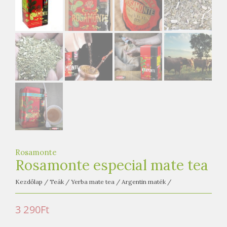
e
t
e
a
h
á
z
Rosamonte
Rosamonte especial mate tea