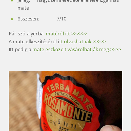
amargo
o o
o o o
füst
o
o o o o
jelleg: nagyüzemi eredete ellenére izgalmas
mate
összesen: 7/10
Pár szó a yerba
matéról itt.>>>>>>
A mate elkészítéséről i
tt olvashatnak.>>>>>
Itt pedig a
mate eszközeit vásárolhatják meg.>>>>