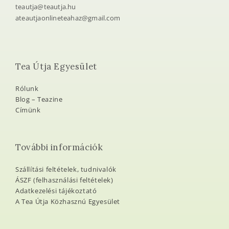
Kapcsolat
+ 36 (20) 261 8851
teautja@teautja.hu
ateautjaonlineteahaz@gmail.com
Tea Útja Egyesület
Rólunk
Blog – Teazine
Címünk
További információk
Szállítási feltételek, tudnivalók