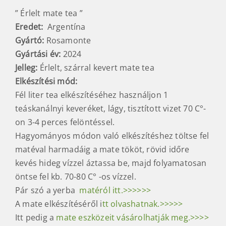
Kezdőlap
/
Teák
/
Yerba mate tea
/
Argentin maték
/
3 290
Ft
” Érlelt mate tea ”
Eredet:
Argentína
Gyártó:
Rosamonte
Gyártási év:
2024
Jelleg:
Érlelt, szárral kevert mate tea
Elkészítési mód
:
Fél liter tea elkészítéséhez használjon 1
teáskanálnyi keveréket, lágy, tisztított vizet 70 C°-
on 3-4 perces felöntéssel.
Hagyományos módon való elkészítéshez töltse fel
matéval harmadáig a mate tököt, rövid időre
kevés hideg vízzel áztassa be, majd folyamatosan