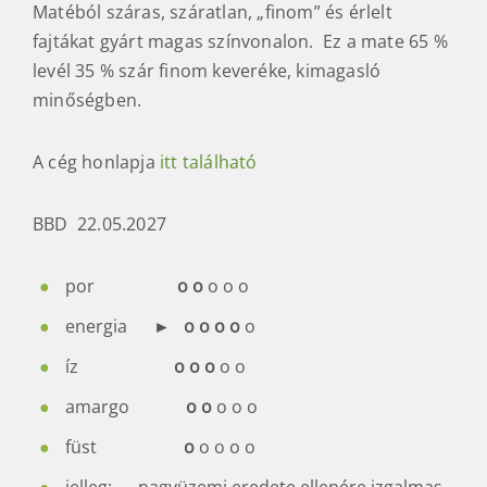
A Rosamonte egy mezőgazdasági kombinát,
termelő és kereskedő cég, ami argentin teát, mate
teát, húst, halat és minden egyebet gyárt.
Matéból száras, száratlan, „finom” és érlelt
fajtákat gyárt magas színvonalon. Ez a mate 65 %
levél 35 % szár finom keveréke, kimagasló
minőségben.
A cég honlapja
itt található
BBD 22.05.2027
por
o o
o o o
energia ►
o o o
o
o
íz
o o o
o o