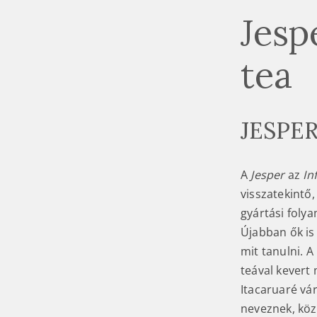
Jesp
tea
JESPE
A
Jesper
az
In
visszatekintő,
gyártási foly
Újabban ők is
mit tanulni. 
teával kevert
Itacaruaré vá
neveznek, köz