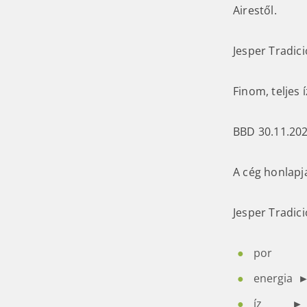
Airestől.
Jesper Tradic
Finom, teljes
BBD 30.11.20
A cég honlap
Jesper Tradic
po
energi
íz 