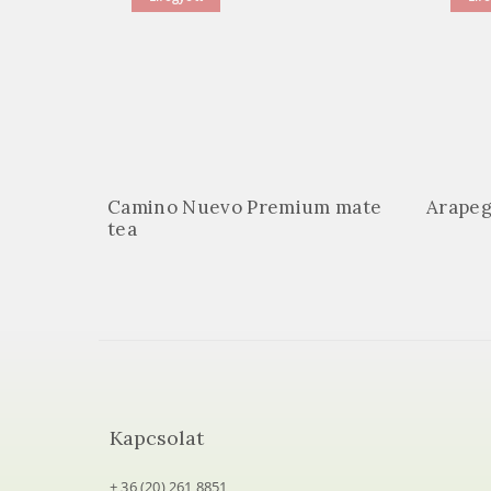
Camino Nuevo Premium mate
Arapeg
tea
Kapcsolat
+ 36 (20) 261 8851