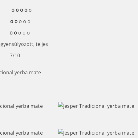
t íz
o o o o
o
go
o o
o
o o
t
o
o
o o o
egyensúlyozott, teljes
n: 7/10