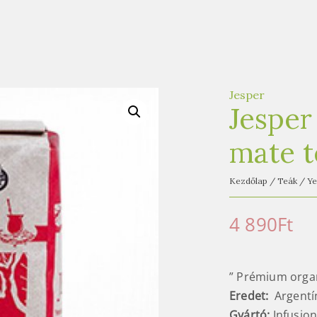
Jesper
Jesper
mate t
Kezdőlap
/
Teák
/
Ye
4 890
Ft
” Prémium organ
Eredet:
Argentí
Gyártó:
Infusio