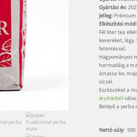
Gyártási év:
202
Jelleg:
Prémium 
Elkészítési mód
:
Fél liter tea el
keveréket, lágy, 
felöntéssel.
Hagyományos mód
harmadáig a mat
áztassa be, majd
vízzel.
Eszközöket a ma
áruházból
válas
Belépő a yerba 
Nettó súly:
500 