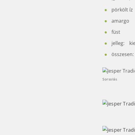
pörköl
amar
füs
jelleg: ki
összese
Sorsolás