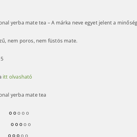
ional yerba mate tea – A márka neve egyet jelent a minőség
 ízű, nem poros, nem füstös mate.
25
ja
itt olvasható
ional yerba mate tea
r
o o
o o o
a ►
o o o
o
o
►
o o o
o o