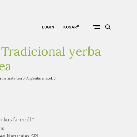
open
0
LOGIN
KOSÁR
search
form
 Tradicional yerba
ea
rba mate tea
/
Argentin maték
/
ikus farmról ”
na
nes Naturales SRL