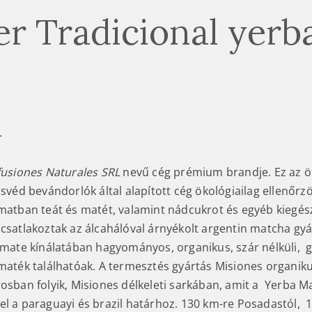
er Tradicional yerb
R
fusiones Naturales SRL
nevű cég prémium brandje. Ez az ö
 svéd bevándorlók által alapított cég ökológiailag ellenőrz
amatban teát és matét, valamint nádcukrot és egyéb kiegész
 csatlakoztak az álcahálóval árnyékolt argentin matcha gy
A mate kínálatában hagyományos, organikus, szár nélküli, 
 maték találhatóak. A termesztés gyártás Misiones organik
rosban folyik, Misiones délkeleti sarkában, amit a Yerba M
el a paraguayi és brazil határhoz. 130 km-re Posadastól,