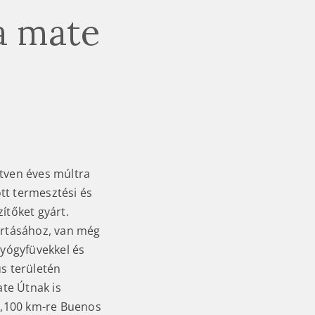
a mate
tven éves múltra
ött termesztési és
ítőket gyárt.
ártásához, van még
gyógyfüvekkel és
us területén
ate Útnak is
 1,100 km-re Buenos