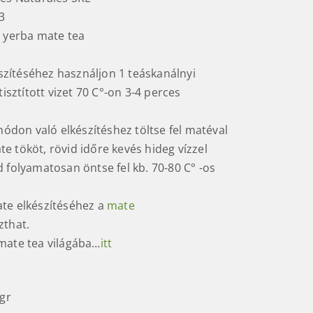
3
yerba mate tea
készítéséhez használjon 1 teáskanálnyi
tisztított vizet 70 C°-on 3-4 perces
on való elkészítéshez töltse fel matéval
e tököt, rövid időre kevés hideg vízzel
 folyamatosan öntse fel kb. 70-80 C° -os
te elkészítéséhez a
mate
zthat.
mate tea világába…
itt
gr