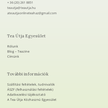
+ 36 (20) 261 8851
teautja@teautja.hu
ateautjaonlineteahaz@gmail.com
Tea Útja Egyesület
Rólunk
Blog – Teazine
Címünk
További információk
Szállítási feltételek, tudnivalók
ÁSZF (felhasználási feltételek)
Adatkezelési tájékoztató
A Tea Útja Közhasznú Egyesület