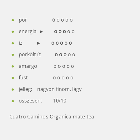
por
o
o o o o
energia ►
o o o
o
o
íz ►
o o o o
o
pörkölt íz
o o o
o o
amargo
o o o o o
füst
o o o o o
jelleg: nagyon finom, lágy
összesen: 10/10
Cuatro Caminos Organica mate tea