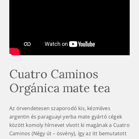
Cuatro Caminos
Orgánica mate tea
Az örvendetesen szaporodó kis, kézműves
argentin és paraguayi yerba mate gyártó cégek
között komoly hírnevet vívott ki magának a Cuatro
Caminos (Négy út – ösvény), így az itt bemutatott