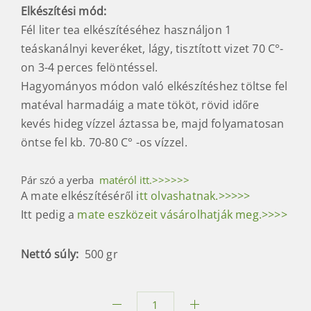
Elkészítési mód
:
Fél liter tea elkészítéséhez használjon 1
teáskanálnyi keveréket, lágy, tisztított vizet 70 C°-
on 3-4 perces felöntéssel.
Hagyományos módon való elkészítéshez töltse fel
matéval harmadáig a mate tököt, rövid időre
kevés hideg vízzel áztassa be, majd folyamatosan
öntse fel kb. 70-80 C° -os vízzel.
Pár szó a yerba
matéról itt.>>>>>>
A mate elkészítéséről i
tt olvashatnak.>>>>>
Itt pedig a
mate eszközeit vásárolhatják meg.>>>>
Nettó súly:
500 gr