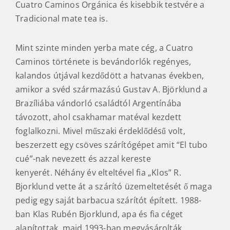
Cuatro Caminos Orgánica és kisebbik testvére a
Tradicional mate tea is.
Mint szinte minden yerba mate cég, a Cuatro
Caminos története is bevándorlók regényes,
kalandos útjával kezdődött a hatvanas években,
amikor a svéd származású Gustav A. Björklund a
Brazíliába vándorló családtól Argentínába
távozott, ahol csakhamar matéval kezdett
foglalkozni. Mivel műszaki érdeklődésű volt,
beszerzett egy csöves szárítógépet amit “El tubo
cué”-nak nevezett és azzal kereste
kenyerét. Néhány év elteltével fia „Klos” R.
Bjorklund vette át a szárító üzemeltetését ő maga
pedig egy saját barbacua szárítót épített. 1988-
ban Klas Rubén Bjorklund, apa és fia céget
alapítottak, majd 1993-ban megvásárolták