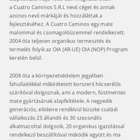
a Cuatro Caminos S.R.L nevű céget és annak
azonos nevű márkáját és hozzáláttak a
fejlesztéséhez. A Cuatro Caminos egy mate
malommal és csomagolóüzemmel rendelkezett.
2004 óta teljesen organikus termesztés és
termelés folyik az OIA (AR-UE) OIA (NOP) Program
keretén belül.
2008 óta a környezetvédelem jegyében
fahulladékkal működtetett korszerű hőcserélős
szárítóval dolgoznak, ami a modern, füstmentes
mate gyártásának alapfeltétele. A negyedik
generációs, elődeire rendkívül büszke családi
vállalkozás 25 állandó és 30 szezonális
alkalmazottal dolgozik, 20 organikus igazolással
rendelkező beszállítóval működik együtt és ma