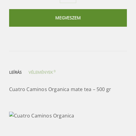
Cuatro
Caminos
Orgánica
MEGVESZEM
mate
tea
mennyiség
0
LEÍRÁS
VÉLEMÉNYEK
Cuatro Caminos Organica mate tea – 500 gr