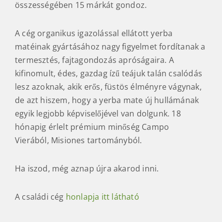
összességében 15 márkát gondoz.
A cég organikus igazolással ellátott yerba
matéinak gyártásához nagy figyelmet fordítanak a
termesztés, fajtagondozás apróságaira. A
kifinomult, édes, gazdag ízű teájuk talán csalódás
lesz azoknak, akik erős, füstös élményre vágynak,
de azt hiszem, hogy a yerba mate új hullámának
egyik legjobb képviselőjével van dolgunk. 18
hónapig érlelt prémium minőség Campo
Vierából, Misiones tartományból.
Ha iszod, még aznap újra akarod inni.
A családi cég
honlapja itt látható