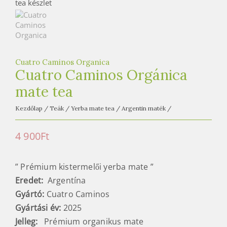
e
t
e
a
h
Cuatro Caminos Organica
á
Cuatro Caminos Orgánica
z
mate tea
Kezdőlap
/
Teák
/
Yerba mate tea
/
Argentin maték
/
4 900
Ft
” Prémium kistermelői yerba mate ”
Eredet:
Argentína
Gyártó:
Cuatro Caminos
Gyártási év:
2025
Jelleg:
Prémium organikus mate