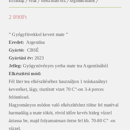
Kezdőlap
/
Teák
/
Yerba mate tea
/
Argentin maték
/
2 890
Ft
” Gyógyfüvekkel kevert mate ”
Eredet:
Argentína
Gyártó:
CBSÉ
Gyártási év:
2023
Jelleg:
Gyógynövényes yerba mate tea Argentínából
Elkészítési mód
:
Fél liter tea elkészítéséhez használjon 1 teáskanálnyi
keveréket, lágy, tisztított vizet 70 C°-on 3-4 perces
felöntéssel.
Hagyományos módon való elkészítéshez töltse fel matéval
harmadáig a mate tököt, rövid időre kevés hideg vízzel
áztassa be, majd folyamatosan öntse fel kb. 70-80 C° -os
vízzel.