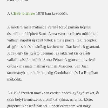
A
CBSé története
1978-ban kezdődött.
A modern mate malmát a Paraná folyó partján trópusi
őserdőben felépített Santa Anna város területén működtető
vállalat alapítói új színt vittek a mate piacra, régi receptek
alapján csak és kizárólag ízesített matékat kezdtek gyártani.
A cég egy kis gyártó üzemmel és raktárral kis családi
vállalkozásként indult Santa Féban, A gyorsan növekvő
cégnek ma mate malmai vannak Misiones, San Juan
tartományban, raktáruk pedig Córdobában és La Riojában
működik.
A CBSé ízesített matékban eredeti andesi gyógyfüveket, és
csak helyi természetes aromákat (alma, narancs, körte,
grapefruit) használnak fel. Éppen ezért nem kell nagy