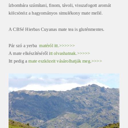
ízbombára számítani, finom, távoli, visszafogott aromát
kölcsönöz a hagyományos simulékony mate mellé.
A CBSé Hierbas Cuyanas mate tea is gluténmentes.
Pár szó a yerba
matéról itt.>>>>>>
A mate elkészítéséről i
tt olvashatnak.>>>>>
Itt pedig a
mate eszközeit vásárolhatják meg.>>>>