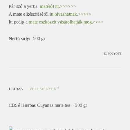
Pár szó a yerba
matéról itt.>>>>>>
A mate elkészítéséről i
tt olvashatnak.>>>>>
Itt pedig a
mate eszközeit vásárolhatják meg.>>>>
Nettó súly:
500 gr
ELFOGYOTT
0
LEÍRÁS
VÉLEMÉNYEK
CBSé Hierbas Cuyanas mate tea – 500 gr