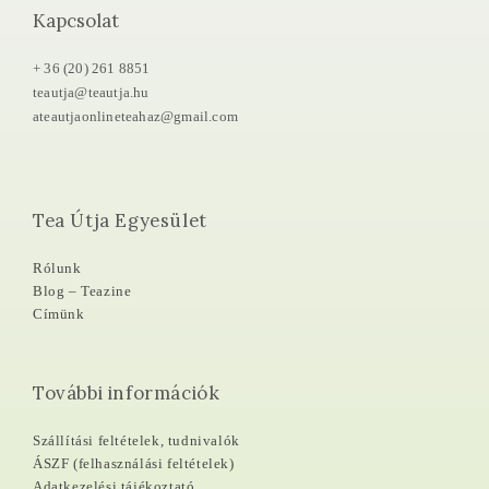
Kapcsolat
+ 36 (20) 261 8851
teautja@teautja.hu
ateautjaonlineteahaz@gmail.com
Tea Útja Egyesület
Rólunk
Blog – Teazine
Címünk
További információk
Szállítási feltételek, tudnivalók
ÁSZF (felhasználási feltételek)
Adatkezelési tájékoztató