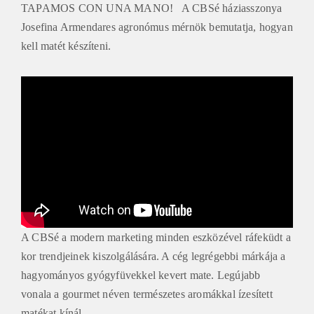
TAPAMOS CON UNA MANO! A CBSé háziasszonya
Josefina Armendares agronómus mérnök bemutatja, hogyan
kell matét készíteni.
A CBSé a modern marketing minden eszközével ráfeküdt a
kor trendjeinek kiszolgálására. A cég legrégebbi márkája a
hagyományos gyógyfüvekkel kevert mate. Legújabb
vonala a gourmet néven természetes aromákkal ízesített
matékat kínál