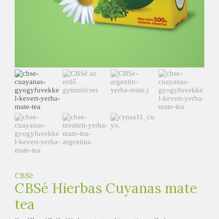
e
t
e
a
h
á
z
CBSé
CBSé Hierbas Cuyanas mate
tea