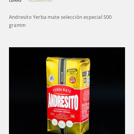
mate
MEGVESZEM
selección
especial
mennyiség
0
LEÍRÁS
VÉLEMÉNYEK
Andresito Yerba mate selección especial 500
gramm