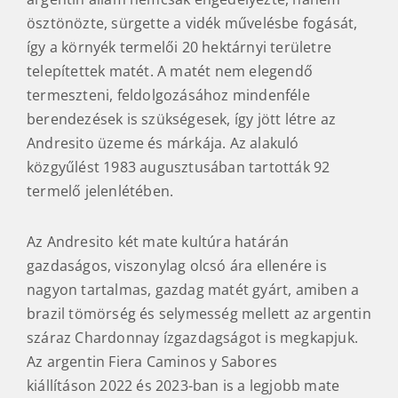
párája az ültetvények mikroklímáját is
befolyásolja. Amikor Ön egy korty Andresitot iszik
magába szívja ennek a vízesésnek az energiáját is.
A szövetkezet fura történeti fordulatok mentén
jött létre. A területet ugyanis Brazília és Argentína
magának vindikálja, aminek eredményeképp az
argentin állam nemcsak engedélyezte, hanem
ösztönözte, sürgette a vidék művelésbe fogását,
így a környék termelői 20 hektárnyi területre
telepítettek matét. A matét nem elegendő
termeszteni, feldolgozásához mindenféle
berendezések is szükségesek, így jött létre az
Andresito üzeme és márkája. Az alakuló
közgyűlést 1983 augusztusában tartották 92
termelő jelenlétében.