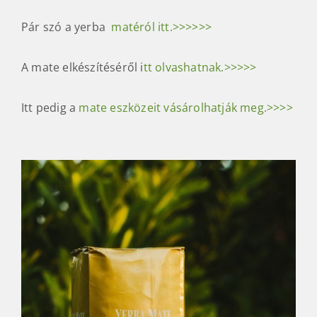
különleges válogatású selección especial matéja.
Ez a kifejezés legtöbbször hosszabb érlelést és
válogatott alapanyagot takar.Természetesen a
tradicionális Andresito mellett ez is a piac egyik
legjobb ár/érték arányú matéja.
Minőségét megőrzi: 2027.08.
Pár szó a yerba
matéról itt.>>>>>>
A mate elkészítéséről i
tt olvashatnak.>>>>>
Itt pedig a
mate eszközeit vásárolhatják meg.>>>>