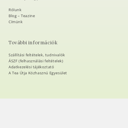
Kapcsolat
+ 36 (20) 261 8851
teautja@teautja.hu
ateautjaonlineteahaz@gmail.com
Tea Útja Egyesület
Rólunk
Blog – Teazine
Címünk
További információk
Szállítási feltételek, tudnivalók
ÁSZF (felhasználási feltételek)
Adatkezelési tájékoztató