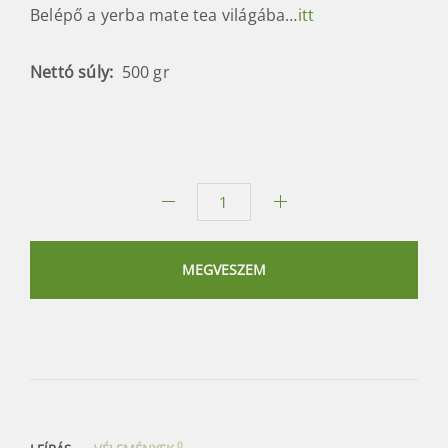
on 3-4 perces felöntéssel.
Hagyományos módon való elkészítéshez töltse fel
matéval harmadáig a mate tököt, rövid időre
kevés hideg vízzel áztassa be, majd folyamatosan
öntse fel kb. 70-80 C° -os vízzel.
Eszközöket a mate elkészítéséhez a
mate
áruházból
választhat.
Belépő a yerba mate tea világába…
itt
Nettó súly:
500 gr
Andresito
Yerba