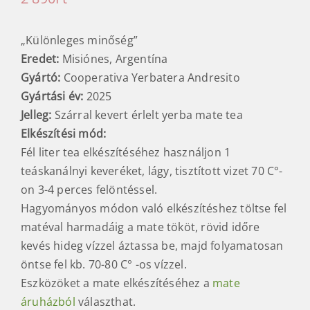
Andresito
Andresito Yerba mate
selección especial
Kezdőlap
/
Teák
/
Yerba mate tea
/
Argentin maték
/
2 890
Ft
„Különleges minőség”
Eredet:
Misiónes, Argentína
Gyártó:
Cooperativa Yerbatera Andresito
Gyártási év:
2025
Jelleg:
Szárral kevert érlelt yerba mate tea
Elkészítési mód
:
Fél liter tea elkészítéséhez használjon 1
teáskanálnyi keveréket, lágy, tisztított vizet 70 C°-