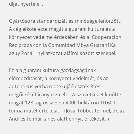
Az Andresito két mate kultúra határán
gazdaságos, viszonylag olcsó ára ellenére is
nagyon tartalmas, gazdag matét gyárt, amiben a
brazil tömörség és selymesség mellett az argentin
száraz Chardonnay ízgazdagságot is megkapjuk.
Az argentin Fiera Caminos y Sabores
kiállításon 2022 és 2023-ban is a legjobb mate
díját nyerte el .
Gyártósora standardizált és minőségellenőrzött.
A cég elkötelezte magát a guaraní kultúra és a
környezet védelme érdekében és a Cooperación
Recíproca con la Comunidad Mbya Guaraní Ka
aguy Porá 1 nyilatkozat aláírói között szerepel.
Ez a a guaraní kultúra gazdagságának