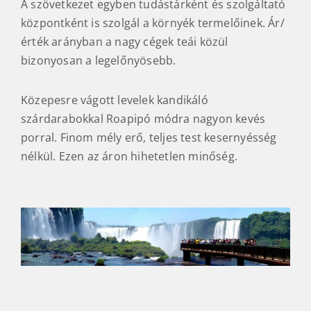
előmozdítását, a környezet védelmét, és az
autentikus yerba mate újjáélesztését és
megőrzését irányozza elő. A szövetkezet kinőtte
magát 128 tag összesen 4000 hektáron 10.600
tonna matét értékesít. (Jóval többet termel, de az
Andresito márkanév alatt ennyit értékesít. )
A szövetkezet egyben tudástárként és szolgáltató
központként is szolgál a környék termelőinek. Ár/
érték arányban a nagy cégek teái közül
bizonyosan a legelőnyösebb.
Közepesre vágott levelek kandikáló
szárdarabokkal Roapipó módra nagyon kevés
porral. Finom mély erő, teljes test kesernyésség
nélkül. Ezen az áron hihetetlen minőség.