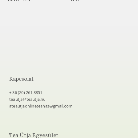
Amigo Matero yerba
Canarias yerba mate
mate tea
tea