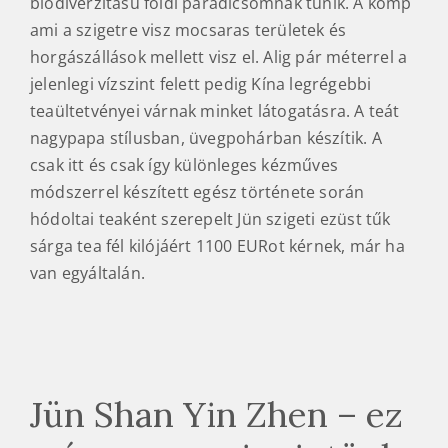
ami a szigetre visz mocsaras területek és
horgászállások mellett visz el. Alig pár méterrel a
jelenlegi vízszint felett pedig Kína legrégebbi
teaültetvényei várnak minket látogatásra. A teát
nagypapa stílusban, üvegpohárban készítik. A
csak itt és csak így különleges kézműves
módszerrel készített egész története során
hódoltai teaként szerepelt Jün szigeti ezüst tűk
sárga tea fél kilójáért 1100 EURot kérnek, már ha
van egyáltalán.
Jün Shan Yin Zhen – ez
már nem a mi szintünk