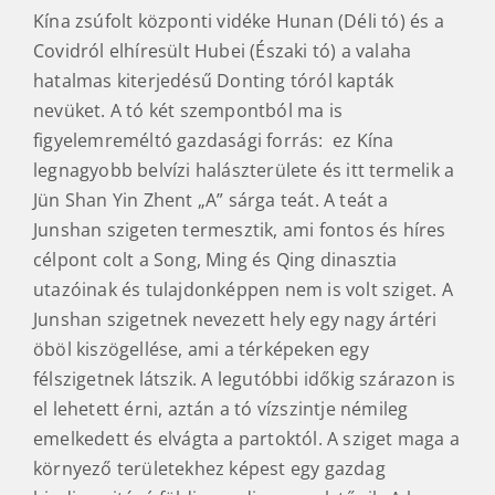
Kína zsúfolt központi vidéke Hunan (Déli tó) és a
Covidról elhíresült Hubei (Északi tó) a valaha
hatalmas kiterjedésű Donting tóról kapták
nevüket. A tó két szempontból ma is
figyelemreméltó gazdasági forrás: ez Kína
legnagyobb belvízi halászterülete és itt termelik a
Jün Shan Yin Zhent „A” sárga teát. A teát a
Junshan szigeten termesztik, ami fontos és híres
célpont colt a Song, Ming és Qing dinasztia
utazóinak és tulajdonképpen nem is volt sziget. A
Junshan szigetnek nevezett hely egy nagy ártéri
öböl kiszögellése, ami a térképeken egy
félszigetnek látszik. A legutóbbi időkig szárazon is
el lehetett érni, aztán a tó vízszintje némileg
emelkedett és elvágta a partoktól. A sziget maga a
környező területekhez képest egy gazdag
biodiverzitású földi paradicsomnak tűnik. A komp