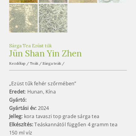
Sárga Tea Ezüst tűk
Jün Shan Yin Zhen
Kezdőlap
/
Teák
/
Sárga teák
/
„Ezüst tűk fehér szőrmében”
Eredet
: Hunan, Kína
Gyártó:
Gyártási év:
2024
Jelleg:
kora tavaszi top grade sárga tea
Elkészítés:
Teáskannától függően 4 gramm tea
150 ml víz