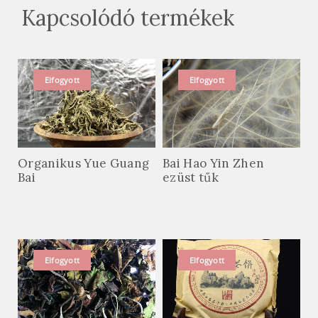
Kapcsolódó termékek
Elfogyott
Elfogyott
Organikus Yue Guang
Bai Hao Yin Zhen
Bai
ezüst tűk
Elfogyott
Elfogyott