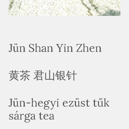
Jün Shan Yin Zhen
黄茶 君山银针
Jün-hegyi ezüst tűk
sárga tea