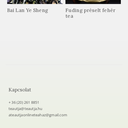
Bai Lan Ye Sheng
Fuding préselt fehér
tea
Kapcsolat
+ 36 (20) 261 8851
teautja@teautja.hu
ateautjaonlineteahaz@gmail.com