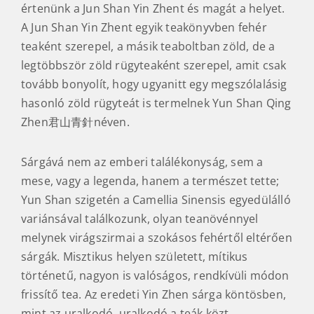
A Jun Shan Yin Zhent egyik teakönyvben fehér
teaként szerepel, a másik teaboltban zöld, de a
legtöbbször zöld rügyteaként szerepel, amit csak
tovább bonyolít, hogy ugyanitt egy megszólalásig
hasonló zöld rügyteát is termelnek Yun Shan Qing
Zhen君山青針néven.
Sárgává nem az emberi találékonyság, sem a
mese, vagy a legenda, hanem a természet tette;
Yun Shan szigetén a Camellia Sinensis egyedülálló
variánsával találkozunk, olyan teanövénnyel
melynek virágszirmai a szokásos fehértől eltérően
sárgák. Misztikus helyen született, mítikus
történetű, nagyon is valóságos, rendkívüli módon
frissítő tea. Az eredeti Yin Zhen sárga köntösben,
mint az uralkodó, uralkodó a teák közt.