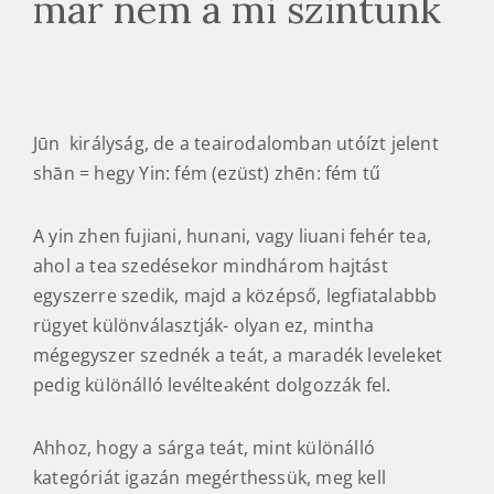
Jūn királyság, de a teairodalomban utóízt jelent
shān = hegy Yin: fém (ezüst) zhēn: fém tű
A yin zhen fujiani, hunani, vagy liuani fehér tea,
ahol a tea szedésekor mindhárom hajtást
egyszerre szedik, majd a középső, legfiatalabbb
rügyet különválasztják- olyan ez, mintha
mégegyszer szednék a teát, a maradék leveleket
pedig különálló levélteaként dolgozzák fel.
Ahhoz, hogy a sárga teát, mint különálló
kategóriát igazán megérthessük, meg kell
értenünk a Jun Shan Yin Zhent és magát a helyet.